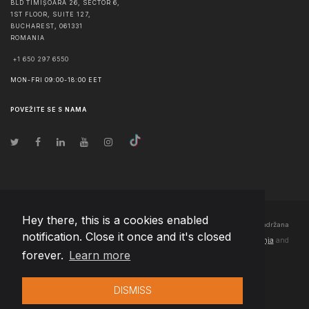
BLD TIMIȘOARA 26, SECTOR 6,
1ST FLOOR, SUITE 127,
BUCHAREST
,
061331
ROMANIA
+1 650 297 6550
MON-FRI 09:00-18:00 EET
POVEŽITE SE S NAMA
Hey there, this is a cookies enabled
© Autorska prava
2026
Team Extension Bosnia Herzegovina
- Sva prava zadržana
notification. Close it once and it's closed
Changelog
● Korišćenjem ove stranice slažete se sa našim
Pravila korištenja
and
forever.
Learn more
Politika privatnosti
DISMISS