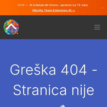
NEW —
AI inženjerski timovi, spremni za 72 sata.
×
Otkrijte Team Extension AI →
Bosanski
Engleski
O NAMA
STRUČNOST
KAKO TO RADI?
KARIJERE
Greška 404 -
NAJAM
BOSNA I HERCEGOVINA
Stranica nije
BS
POČNITE