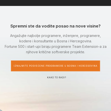
Spremni ste da vodite posao na nove visine?
Angažujte najbolje programere, inženjere, programere,
kodere i konsultante u Bosna i Hercegovina.
Fortune 500 i start-upi biraju programere Team Extension-a za
njihove kritične softverske projekte.
IZNAJMITE POSVEĆENE PROGRAMERE U BOSNA I HERCEGOVINA
KAKO TO RADI?