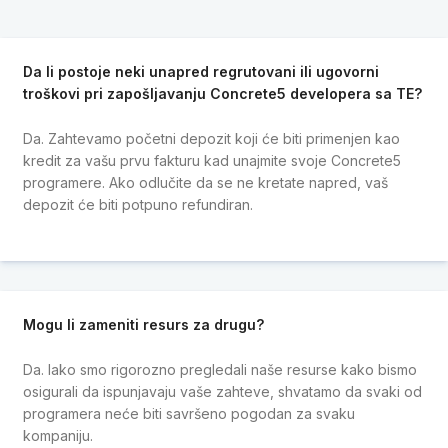
Da li postoje neki unapred regrutovani ili ugovorni
troškovi pri zapošljavanju Concrete5 developera sa TE?
Da. Zahtevamo početni depozit koji će biti primenjen kao
kredit za vašu prvu fakturu kad unajmite svoje Concrete5
programere. Ako odlučite da se ne kretate napred, vaš
depozit će biti potpuno refundiran.
Mogu li zameniti resurs za drugu?
Da. Iako smo rigorozno pregledali naše resurse kako bismo
osigurali da ispunjavaju vaše zahteve, shvatamo da svaki od
programera neće biti savršeno pogodan za svaku
kompaniju.