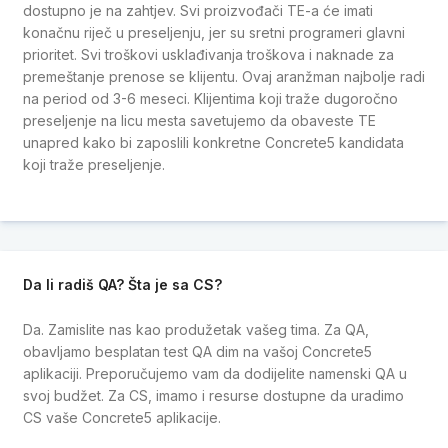
dostupno je na zahtjev. Svi proizvođači TE-a će imati
konačnu riječ u preseljenju, jer su sretni programeri glavni
prioritet. Svi troškovi usklađivanja troškova i naknade za
premeštanje prenose se klijentu. Ovaj aranžman najbolje radi
na period od 3-6 meseci. Klijentima koji traže dugoročno
preseljenje na licu mesta savetujemo da obaveste TE
unapred kako bi zaposlili konkretne Concrete5 kandidata
koji traže preseljenje.
Da li radiš QA? Šta je sa CS?
Da. Zamislite nas kao produžetak vašeg tima. Za QA,
obavljamo besplatan test QA dim na vašoj Concrete5
aplikaciji. Preporučujemo vam da dodijelite namenski QA u
svoj budžet. Za CS, imamo i resurse dostupne da uradimo
CS vaše Concrete5 aplikacije.