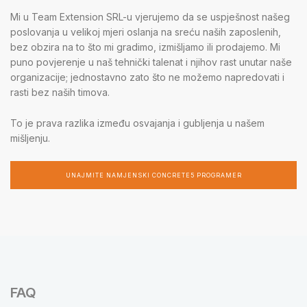
Mi u Team Extension SRL-u vjerujemo da se uspješnost našeg
poslovanja u velikoj mjeri oslanja na sreću naših zaposlenih,
bez obzira na to što mi gradimo, izmišljamo ili prodajemo. Mi
puno povjerenje u naš tehnički talenat i njihov rast unutar naše
organizacije; jednostavno zato što ne možemo napredovati i
rasti bez naših timova.
To je prava razlika između osvajanja i gubljenja u našem
mišljenju.
UNAJMITE NAMJENSKI CONCRETE5 PROGRAMER
FAQ