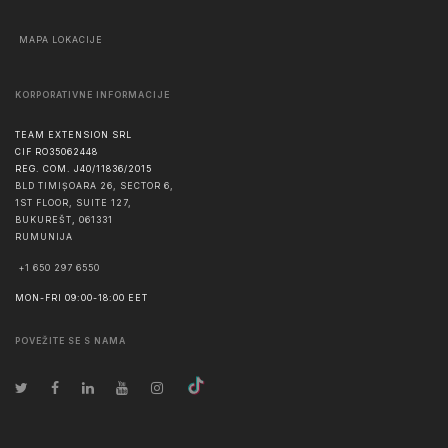
MAPA LOKACIJE
KORPORATIVNE INFORMACIJE
TEAM EXTENSION SRL
CIF RO35062448
REG. COM. J40/11836/2015
BLD TIMIȘOARA 26, SECTOR 6,
1ST FLOOR, SUITE 127,
BUKUREŠT
,
061331
RUMUNIJA
+1 650 297 6550
MON-FRI 09:00-18:00 EET
POVEŽITE SE S NAMA