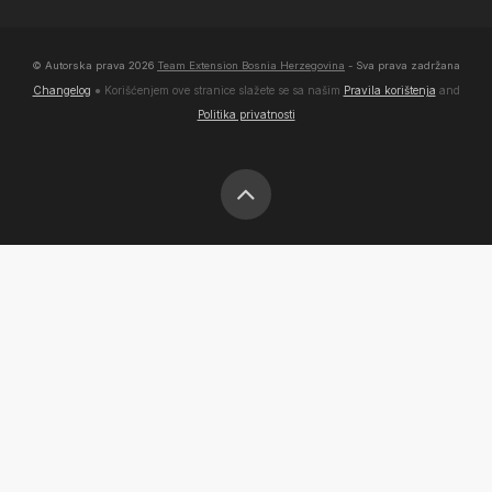
© Autorska prava
2026
Team Extension Bosnia Herzegovina
- Sva prava zadržana
Changelog
● Korišćenjem ove stranice slažete se sa našim
Pravila korištenja
and
Politika privatnosti