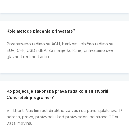
Koje metode plaćanja prihvatate?
Prvenstveno radimo sa ACH, bankom i obično radimo sa
EUR, CHF, USD i GBP. Za manje količine, prihvatamo sve
glavne kreditne kartice.
Ko posjeduje zakonska prava rada koju su stvorili
Concrete5 programer?
Vi, klijent. Naš tim radi direktno za vas i uz punu isplatu sva IP
adresa, prava, proizvodi i kod proizvedeni od strane TE su
vaša imovina.