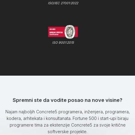
ISO/IEC 27001:2022
ISO 9001:2015
Spremni ste da vodite posao na nove visine?
Najam najboljih Concrete5 programera, inženjera, programera,
kodera, arhitekata i konsultanata. Fortune 500 i start-upi biraju
programere tima za ekstenzije Concrete5 za svoje kritične
softverske projekte.