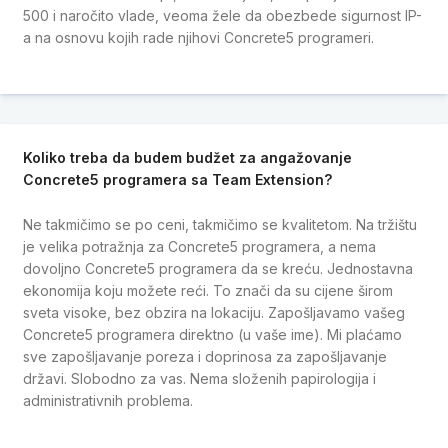
500 i naročito vlade, veoma žele da obezbede sigurnost IP-
a na osnovu kojih rade njihovi Concrete5 programeri.
Koliko treba da budem budžet za angažovanje
Concrete5 programera sa Team Extension?
Ne takmičimo se po ceni, takmičimo se kvalitetom. Na tržištu
je velika potražnja za Concrete5 programera, a nema
dovoljno Concrete5 programera da se kreću. Jednostavna
ekonomija koju možete reći. To znači da su cijene širom
sveta visoke, bez obzira na lokaciju. Zapošljavamo vašeg
Concrete5 programera direktno (u vaše ime). Mi plaćamo
sve zapošljavanje poreza i doprinosa za zapošljavanje
državi. Slobodno za vas. Nema složenih papirologija i
administrativnih problema.