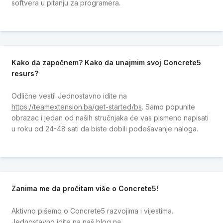
softvera u pitanju za programera.
Kako da započnem? Kako da unajmim svoj Concrete5
resurs?
Odlične vesti! Jednostavno idite na
https://teamextension.ba/get-started/bs
. Samo popunite
obrazac i jedan od naših stručnjaka će vas pismeno napisati
u roku od 24-48 sati da biste dobili podešavanje naloga.
Zanima me da pročitam više o Concrete5!
Aktivno pišemo o Concrete5 razvojima i vijestima.
Jednostavno idite na naš blog na