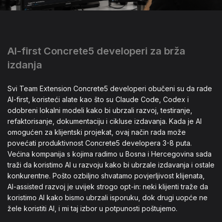
AI-first Concrete5 developeri za brža
izdanja
Svi Team Extension Concrete5 developeri obučeni su da rade
AI-first, koristeći alate kao što su Claude Code, Codex i
odobreni lokalni modeli kako bi ubrzali razvoj, testiranje,
refaktorisanje, dokumentaciju i cikluse izdavanja. Kada je AI
omogućen za klijentski projekat, ovaj način rada može
povećati produktivnost Concrete5 developera 3-8 puta.
Većina kompanija s kojima radimo u Bosna i Hercegovina sada
traži da koristimo AI u razvoju kako bi ubrzale izdavanja i ostale
konkurentne. Pošto ozbiljno shvatamo povjerljivost klijenata,
AI-assisted razvoj je uvijek strogo opt-in: neki klijenti traže da
koristimo AI kako bismo ubrzali isporuku, dok drugi uopće ne
žele koristiti AI, i mi taj izbor u potpunosti poštujemo.