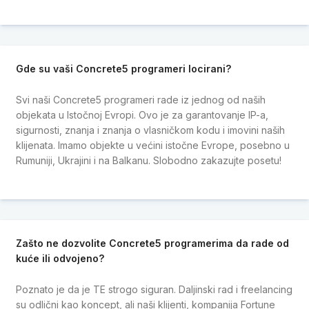
Gde su vaši Concrete5 programeri locirani?
Svi naši Concrete5 programeri rade iz jednog od naših
objekata u Istočnoj Evropi. Ovo je za garantovanje IP-a,
sigurnosti, znanja i znanja o vlasničkom kodu i imovini naših
klijenata. Imamo objekte u većini istočne Evrope, posebno u
Rumuniji, Ukrajini i na Balkanu. Slobodno zakazujte posetu!
Zašto ne dozvolite Concrete5 programerima da rade od
kuće ili odvojeno?
Poznato je da je TE strogo siguran. Daljinski rad i freelancing
su odlični kao koncept, ali naši klijenti, kompanija Fortune