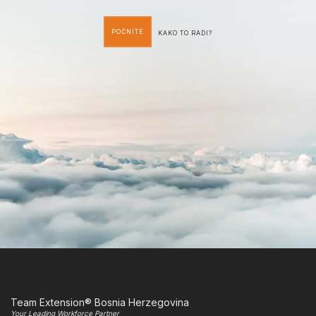
POČNITE
KAKO TO RADI?
Team Extension® Bosnia Herzegovina
Your Leading Workforce Partner