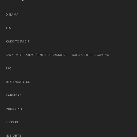
O NAMA
TIM
KAKO TO RADI?
IZNAJMITE POSVEĆENE PROGRAMERE U BOSNA I HERCEGOVINA
FAQ
UPOZNAJTE SE
KARIJERE
PRESS KIT
LOGO KIT
INSIGHTS