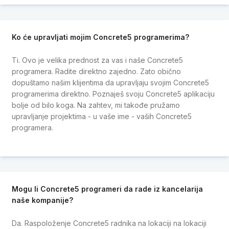
Ko će upravljati mojim Concrete5 programerima?
Ti. Ovo je velika prednost za vas i naše Concrete5
programera. Radite direktno zajedno. Zato obično
dopuštamo našim klijentima da upravljaju svojim Concrete5
programerima direktno. Poznaješ svoju Concrete5 aplikaciju
bolje od bilo koga. Na zahtev, mi takođe pružamo
upravljanje projektima - u vaše ime - vaših Concrete5
programera.
Mogu li Concrete5 programeri da rade iz kancelarija
naše kompanije?
Da. Raspoloženje Concrete5 radnika na lokaciji na lokaciji