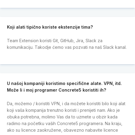
Koji alati tipično koriste ekstenzije tima?
Team Extension koristi Git, GitHub, Jira, Slack za
komunikaciju. Takodje ćemo vas pozvati na naš Slack kanal.
U našoj kompaniji koristimo specifične alate. VPN, itd.
Može li i moj programer Concrete5 koristiti ih?
Da, možemo / koristiti VPN, i da možete koristiti bilo koji alat
koji vaša kompanija trenutno koristi i prenijeti nam. Ako je
obuka potrebna, molimo Vas da to uzmete u obzir kada
radimo na početku vaših Concrete5 programera. Na kraju,
ako su licence zaokružene, obavezno nabavite licence