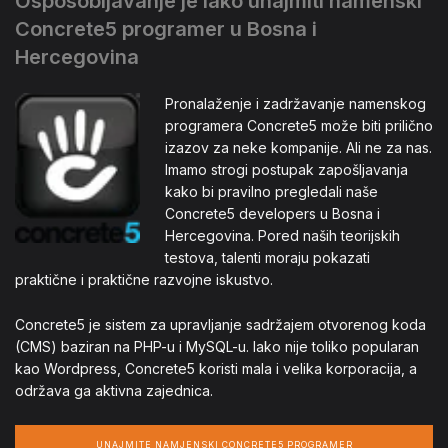
Osposobljavanje je lako unajmiti namenski
Concrete5 programer u Bosna i
Hercegovina
Pronalaženje i zadržavanje namenskog
programera Concrete5 može biti prilično
izazov za neke kompanije. Ali ne za nas.
Imamo strogi postupak zapošljavanja
kako bi pravilno pregledali naše
Concrete5 developers u Bosna i
Hercegovina. Pored naših teorijskih
testova, talenti moraju pokazati
praktične i praktične razvojne iskustvo.
Concrete5 je sistem za upravljanje sadržajem otvorenog koda
(CMS) baziran na PHP-u i MySQL-u. Iako nije toliko popularan
kao Wordpress, Concrete5 koristi mala i velika korporacija, a
održava ga aktivna zajednica.
UNAJMITE NAMJENSKI CONCRETE5 PROGRAMER