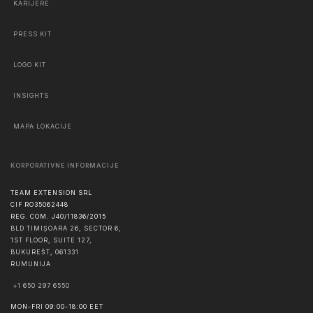
KARIJERE
PRESS KIT
LOGO KIT
INSIGHTS
MAPA LOKACIJE
KORPORATIVNE INFORMACIJE
TEAM EXTENSION SRL
CIF RO35062448
REG. COM. J40/11836/2015
BLD TIMIȘOARA 26, SECTOR 6,
1ST FLOOR, SUITE 127,
BUKUREŠT
,
061331
RUMUNIJA
+1 650 297 6550
MON-FRI 09:00-18:00 EET