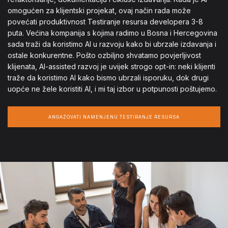
omogućen za klijentski projekat, ovaj način rada može
povećati produktivnost Testiranje resursa developera 3-8
puta. Većina kompanija s kojima radimo u Bosna i Hercegovina
sada traži da koristimo AI u razvoju kako bi ubrzale izdavanja i
ostale konkurentne. Pošto ozbiljno shvatamo povjerljivost
klijenata, AI-assisted razvoj je uvijek strogo opt-in: neki klijenti
traže da koristimo AI kako bismo ubrzali isporuku, dok drugi
uopće ne žele koristiti AI, i mi taj izbor u potpunosti poštujemo.
ANGAŽOVATI NAMENJENU TESTIRANJE RESURSA