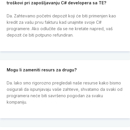
troškovi pri zapošljavanju C# developera sa TE?
Da. Zahtevamo početni depozit koji će biti primenjen kao
kredit za vašu prvu fakturu kad unajmite svoje C#
programere. Ako odlučite da se ne kretate napred, vaš
depozit će biti potpuno refundiran.
Mogu li zameniti resurs za drugu?
Da. Iako smo rigorozno pregledali naše resurse kako bismo
osigurali da ispunjavaju vaše zahteve, shvatamo da svaki od
programera neće biti savršeno pogodan za svaku
kompaniju.