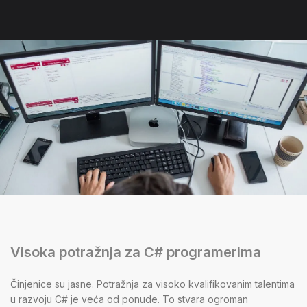
Visoka potražnja za C# programerima
Činjenice su jasne. Potražnja za visoko kvalifikovanim talentima
u razvoju C# je veća od ponude. To stvara ogroman