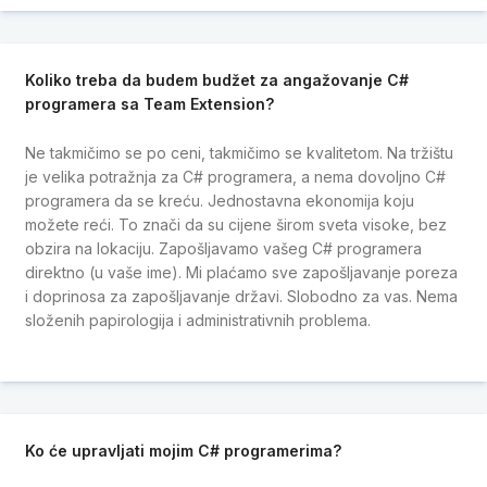
Koliko treba da budem budžet za angažovanje C#
programera sa Team Extension?
Ne takmičimo se po ceni, takmičimo se kvalitetom. Na tržištu
je velika potražnja za C# programera, a nema dovoljno C#
programera da se kreću. Jednostavna ekonomija koju
možete reći. To znači da su cijene širom sveta visoke, bez
obzira na lokaciju. Zapošljavamo vašeg C# programera
direktno (u vaše ime). Mi plaćamo sve zapošljavanje poreza
i doprinosa za zapošljavanje državi. Slobodno za vas. Nema
složenih papirologija i administrativnih problema.
Ko će upravljati mojim C# programerima?