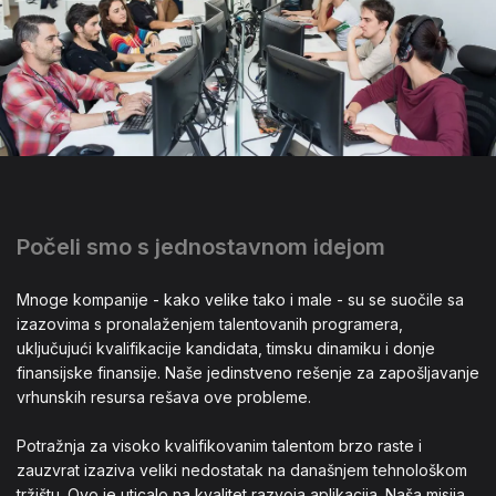
Počeli smo s jednostavnom idejom
Mnoge kompanije - kako velike tako i male - su se suočile sa
izazovima s pronalaženjem talentovanih programera,
uključujući kvalifikacije kandidata, timsku dinamiku i donje
finansijske finansije. Naše jedinstveno rešenje za zapošljavanje
vrhunskih resursa rešava ove probleme.
Potražnja za visoko kvalifikovanim talentom brzo raste i
zauzvrat izaziva veliki nedostatak na današnjem tehnološkom
tržištu. Ovo je uticalo na kvalitet razvoja aplikacija. Naša misija