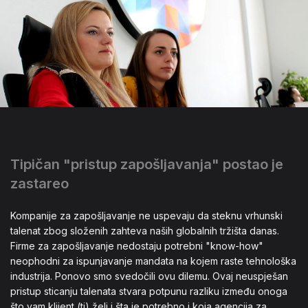
Tipičan "pristup zapošljavanja" postao je
zastareo
Kompanije za zapošljavanje ne uspevaju da steknu vrhunski
talenat zbog složenih zahteva naših globalnih tržišta danas.
Firme za zapošljavanje nedostaju potrebni "know-how"
neophodni za ispunjavanje mandata na kojem raste tehnološka
industrija. Ponovo smo svedočili ovu dilemu. Ovaj neuspješan
pristup sticanju talenata stvara potpunu razliku između onoga
što vam klijent (ti) želi i šta je potrebno i koja agencija za