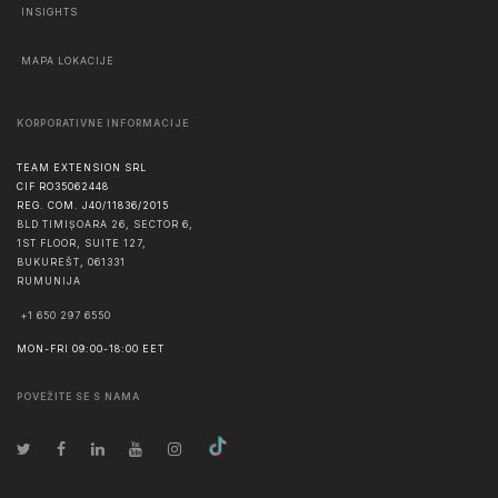
INSIGHTS
MAPA LOKACIJE
KORPORATIVNE INFORMACIJE
TEAM EXTENSION SRL
CIF RO35062448
REG. COM. J40/11836/2015
BLD TIMIȘOARA 26, SECTOR 6,
1ST FLOOR, SUITE 127,
BUKUREŠT
,
061331
RUMUNIJA
+1 650 297 6550
MON-FRI 09:00-18:00 EET
POVEŽITE SE S NAMA