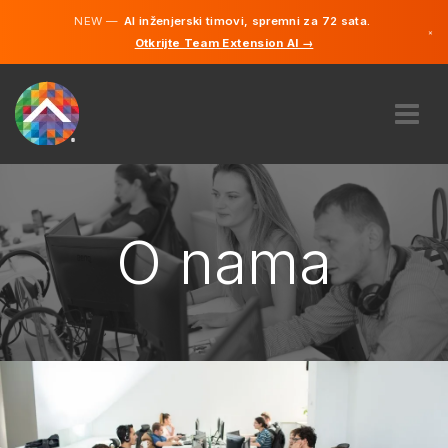
NEW —
AI inženjerski timovi, spremni za 72 sata.
×
Otkrijte Team Extension AI →
Bosanski
Engleski
O NAMA
STRUČNOST
KAKO TO RADI?
O nama
KARIJERE
NAJAM
BOSNA I HERCEGOVINA
BS
POČNITE