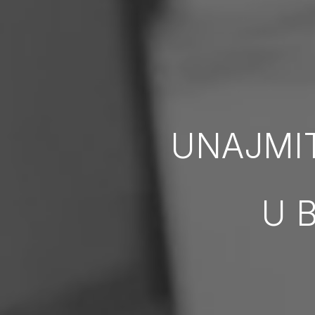
UNAJMI
U 