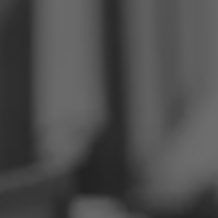
Filipini
Srbija
Ukrajina