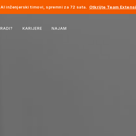
AI inženjerski timovi, spremni za 72 sata.
Otkrijte Team Extens
Belgija
 RADI?
KARIJERE
NAJAM
Francuska
Irska
Holandija
Švicarska
Sjedinjene Države
Bosna i Hercegovina
Estonija
Latvija
Moldavija