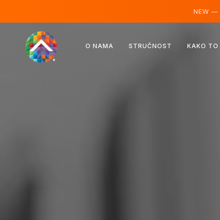
NEW —
Austrija
O NAMA
STRUČNOST
KAKO TO
Finska
Island
Luksemburg
Švedska
Ujedinjeno Kraljevstvo
Albanija
Češka
Mađarska
Sjeverna Makedonija