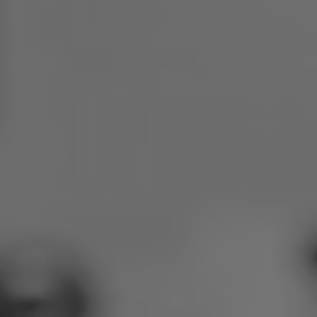
Poljska
Slovenija
Vijetnam