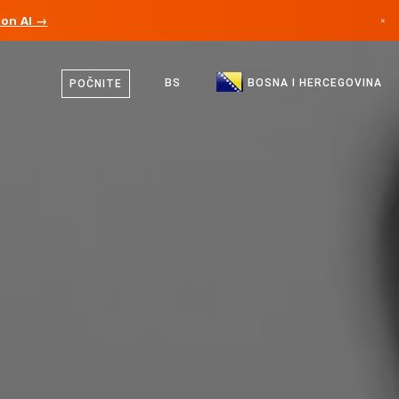
ion AI →
×
Bosanski
Kanada
Engleski
BS
BOSNA I HERCEGOVINA
POČNITE
Njemačka
Lihtenštajn
Norveška
Japan
Bugarska
Hrvatska
Litvanija
Crna Gora