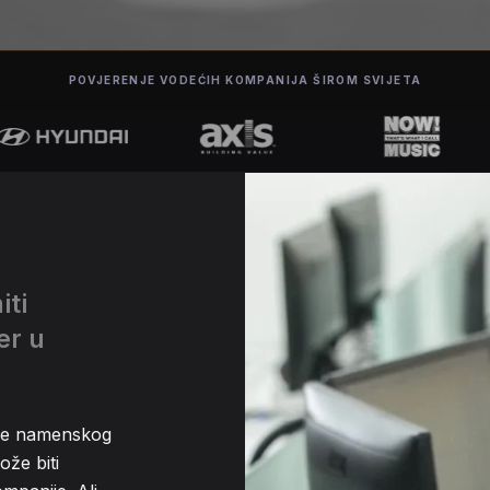
POVJERENJE VODEĆIH KOMPANIJA ŠIROM SVIJETA
iti
er u
nje namenskog
že biti