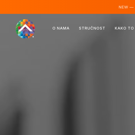
NEW —
Austrija
O NAMA
STRUČNOST
KAKO TO
Finska
Island
Luksemburg
Švedska
Ujedinjeno Kraljevstvo
Albanija
Češka
Mađarska
Sjeverna Makedonija