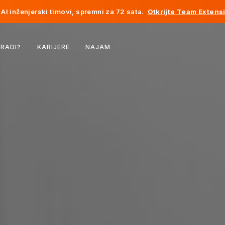
AI inženjerski timovi, spremni za 72 sata.
Otkrijte Team Extens
Belgija
 RADI?
KARIJERE
NAJAM
Francuska
Irska
Holandija
Švicarska
Sjedinjene Države
Bosna i Hercegovina
Estonija
Latvija
Moldavija