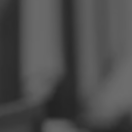
Filipini
Srbija
Ukrajina