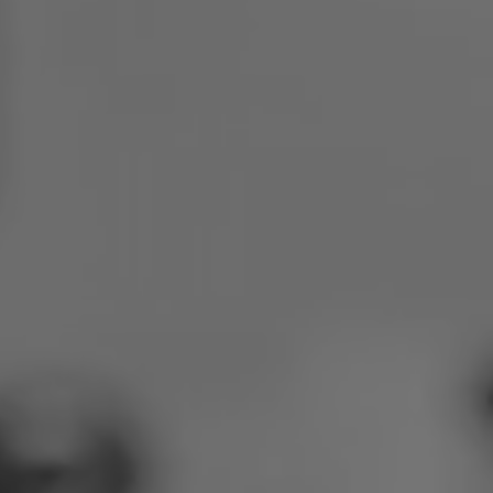
Poljska
Slovenija
Vijetnam