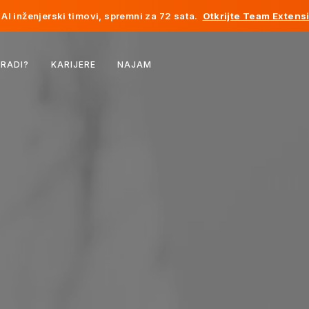
AI inženjerski timovi, spremni za 72 sata.
Otkrijte Team Extens
Belgija
 RADI?
KARIJERE
NAJAM
Francuska
Irska
Holandija
Švicarska
Sjedinjene Države
Bosna i Hercegovina
Estonija
Latvija
Moldavija