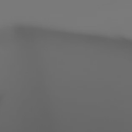
Filipini
Srbija
Ukrajina