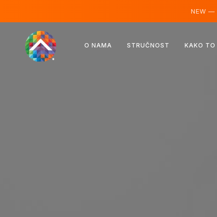
NEW —
Austrija
O NAMA
STRUČNOST
KAKO TO
Finska
Island
Luksemburg
Švedska
Ujedinjeno Kraljevstvo
Albanija
Češka
Mađarska
Sjeverna Makedonija