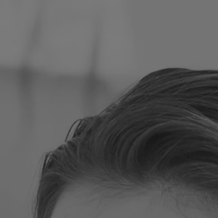
Poljska
Slovenija
Vijetnam