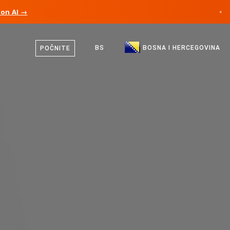
ion AI →
×
Bosanski
Kanada
Engleski
BS
BOSNA I HERCEGOVINA
POČNITE
Njemačka
Lihtenštajn
Norveška
Japan
Bugarska
Hrvatska
Litvanija
Crna Gora