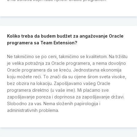
Koliko treba da budem budžet za angažovanje Oracle
programera sa Team Extension?
Ne takmičimo se po ceni, takmičimo se kvalitetom. Na tržištu
je velika potražnja za Oracle programera, a nema dovoljno
Oracle programera da se kreću. Jednostavna ekonomija
koju možete reći. To znači da su cijene širom sveta visoke,
bez obzira na lokaciju. Zapošljavamo vašeg Oracle
programera direktno (u vaše ime). Mi plaćamo sve
zapošljavanje poreza i doprinosa za zapošljavanje državi.
Slobodno za vas. Nema složenih papirologija i
administrativnih problema.