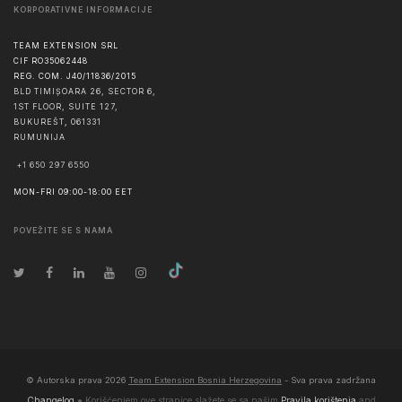
KORPORATIVNE INFORMACIJE
TEAM EXTENSION SRL
CIF RO35062448
REG. COM. J40/11836/2015
BLD TIMIȘOARA 26, SECTOR 6,
1ST FLOOR, SUITE 127,
BUKUREŠT
,
061331
RUMUNIJA
+1 650 297 6550
MON-FRI 09:00-18:00 EET
POVEŽITE SE S NAMA
© Autorska prava
2026
Team Extension Bosnia Herzegovina
- Sva prava zadržana
Changelog
● Korišćenjem ove stranice slažete se sa našim
Pravila korištenja
and