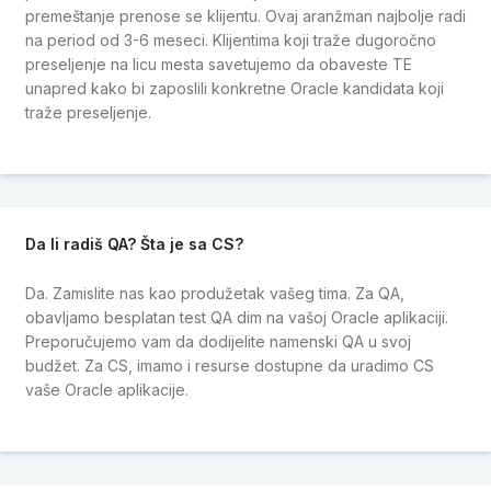
premeštanje prenose se klijentu. Ovaj aranžman najbolje radi
na period od 3-6 meseci. Klijentima koji traže dugoročno
preseljenje na licu mesta savetujemo da obaveste TE
unapred kako bi zaposlili konkretne Oracle kandidata koji
traže preseljenje.
Da li radiš QA? Šta je sa CS?
Da. Zamislite nas kao produžetak vašeg tima. Za QA,
obavljamo besplatan test QA dim na vašoj Oracle aplikaciji.
Preporučujemo vam da dodijelite namenski QA u svoj
budžet. Za CS, imamo i resurse dostupne da uradimo CS
vaše Oracle aplikacije.