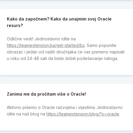
Kako da započnem? Kako da unajmim svoj Oracle
resurs?
Odlične vesti! Jednostavno idite na
https://teamextension.ba/get-started/bs
. Samo popunite
obrazac i jedan od naših stručnjaka će vas pismeno napisati
u roku od 24-48 sati da biste dobili podešavanje naloga.
Zanima me da pročitam više o Oracle!
Aktivno pišemo o Oracle razvojima i vijestima. Jednostavno
idite na naš blog na
https://teamextension.blog/?s=oracle