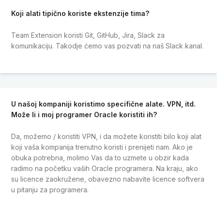
Koji alati tipično koriste ekstenzije tima?
Team Extension koristi Git, GitHub, Jira, Slack za
komunikaciju. Takodje ćemo vas pozvati na naš Slack kanal.
U našoj kompaniji koristimo specifične alate. VPN, itd.
Može li i moj programer Oracle koristiti ih?
Da, možemo / koristiti VPN, i da možete koristiti bilo koji alat
koji vaša kompanija trenutno koristi i prenijeti nam. Ako je
obuka potrebna, molimo Vas da to uzmete u obzir kada
radimo na početku vaših Oracle programera. Na kraju, ako
su licence zaokružene, obavezno nabavite licence softvera
u pitanju za programera.