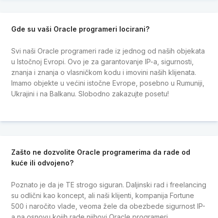
Gde su vaši Oracle programeri locirani?
Svi naši Oracle programeri rade iz jednog od naših objekata
u Istočnoj Evropi. Ovo je za garantovanje IP-a, sigurnosti,
znanja i znanja o vlasničkom kodu i imovini naših klijenata.
Imamo objekte u većini istočne Evrope, posebno u Rumuniji,
Ukrajini i na Balkanu. Slobodno zakazujte posetu!
Zašto ne dozvolite Oracle programerima da rade od
kuće ili odvojeno?
Poznato je da je TE strogo siguran. Daljinski rad i freelancing
su odlični kao koncept, ali naši klijenti, kompanija Fortune
500 i naročito vlade, veoma žele da obezbede sigurnost IP-
a na osnovu kojih rade njihovi Oracle programeri.