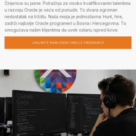
Činjenice su jasne. Potražnja za visoko kvalifikovanim talentima
u razvoju Oracle je veća od ponude. To stvara ogroman
nedostatak na tržištu. Naša misija je jednostavna: Hunt, hire,
zadrži najbolje Oracle programeri u Bosna i Hercegovina. To
omogućava našim klijentima da uvek ostanu ispred krive.
UNAJMITE NAMJENSKI ORACLE PROGRAMER