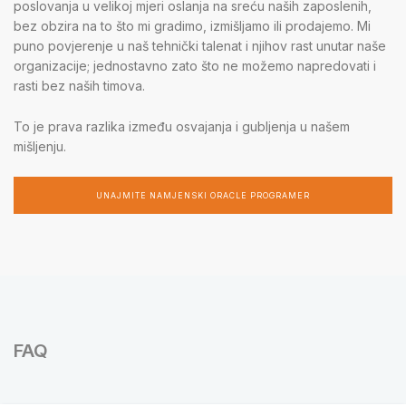
poslovanja u velikoj mjeri oslanja na sreću naših zaposlenih,
bez obzira na to što mi gradimo, izmišljamo ili prodajemo. Mi
puno povjerenje u naš tehnički talenat i njihov rast unutar naše
organizacije; jednostavno zato što ne možemo napredovati i
rasti bez naših timova.
To je prava razlika između osvajanja i gubljenja u našem
mišljenju.
UNAJMITE NAMJENSKI ORACLE PROGRAMER
FAQ