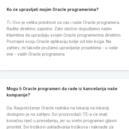
Ko će upravljati mojim Oracle programerima?
Ti. Ovo je velika prednost za vas i naše Oracle programera.
Radite direktno zajedno. Zato obično dopuštamo našim
klijentima da upravljaju svojim Oracle programerima direktno.
Poznaješ svoju Oracle aplikaciju bolje od bilo koga. Na
zahtev, mi takođe pružamo upravljanje projektima - u vaše
ime - vaših Oracle programera.
Mogu li Oracle programeri da rade iz kancelarija naše
kompanije?
Da. Raspoloženje Oracle radnika na lokaciji na lokaciji
dostupno je na zahtjev. Svi proizvođači TE-a će imati
konačnu riječ u preseljenju, jer su sretni programeri glavni
prioritet. Svi troškovi usklađivanja troškova i naknade za