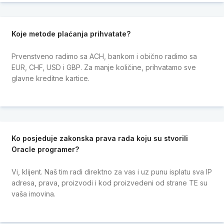
Koje metode plaćanja prihvatate?
Prvenstveno radimo sa ACH, bankom i obično radimo sa
EUR, CHF, USD i GBP. Za manje količine, prihvatamo sve
glavne kreditne kartice.
Ko posjeduje zakonska prava rada koju su stvorili
Oracle programer?
Vi, klijent. Naš tim radi direktno za vas i uz punu isplatu sva IP
adresa, prava, proizvodi i kod proizvedeni od strane TE su
vaša imovina.