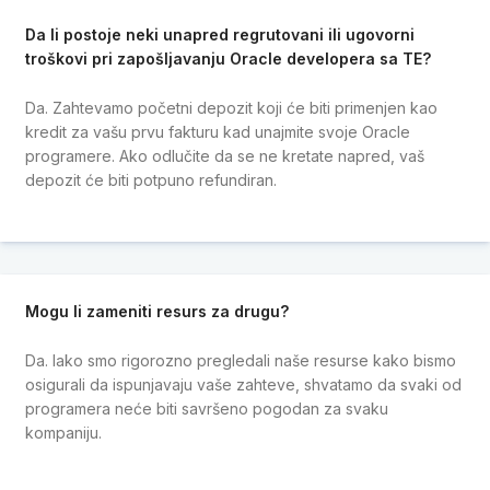
Da li postoje neki unapred regrutovani ili ugovorni
troškovi pri zapošljavanju Oracle developera sa TE?
Da. Zahtevamo početni depozit koji će biti primenjen kao
kredit za vašu prvu fakturu kad unajmite svoje Oracle
programere. Ako odlučite da se ne kretate napred, vaš
depozit će biti potpuno refundiran.
Mogu li zameniti resurs za drugu?
Da. Iako smo rigorozno pregledali naše resurse kako bismo
osigurali da ispunjavaju vaše zahteve, shvatamo da svaki od
programera neće biti savršeno pogodan za svaku
kompaniju.