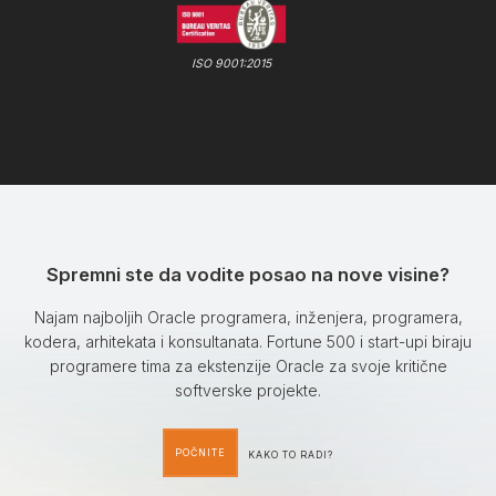
ISO 9001:2015
Spremni ste da vodite posao na nove visine?
Najam najboljih Oracle programera, inženjera, programera,
kodera, arhitekata i konsultanata. Fortune 500 i start-upi biraju
programere tima za ekstenzije Oracle za svoje kritične
softverske projekte.
POČNITE
KAKO TO RADI?