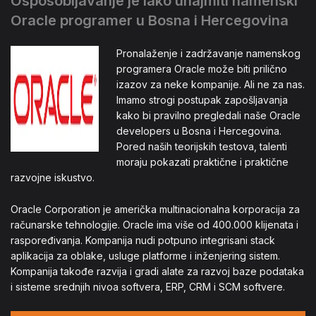
Osposobljavanje je lako unajmiti namenski
Oracle programer u Bosna i Hercegovina
Pronalaženje i zadržavanje namenskog
programera Oracle može biti prilično
izazov za neke kompanije. Ali ne za nas.
Imamo strogi postupak zapošljavanja
kako bi pravilno pregledali naše Oracle
developers u Bosna i Hercegovina.
Pored naših teorijskih testova, talenti
moraju pokazati praktične i praktične
razvojne iskustvo.
Oracle Corporation je američka multinacionalna korporacija za
računarske tehnologije. Oracle ima više od 400.000 klijenata i
raspoređivanja. Kompanija nudi potpuno integrisani stack
aplikacija za oblake, usluge platforme i inženjering sistem.
Kompanija takođe razvija i gradi alate za razvoj baze podataka
i sisteme srednjih nivoa softvera, ERP, CRM i SCM softvere.