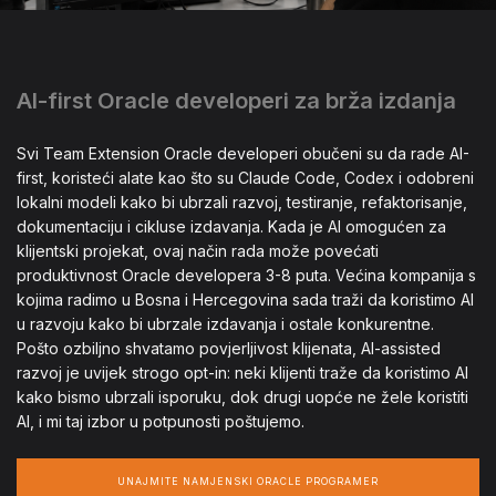
AI-first Oracle developeri za brža izdanja
Svi Team Extension Oracle developeri obučeni su da rade AI-
first, koristeći alate kao što su Claude Code, Codex i odobreni
lokalni modeli kako bi ubrzali razvoj, testiranje, refaktorisanje,
dokumentaciju i cikluse izdavanja. Kada je AI omogućen za
klijentski projekat, ovaj način rada može povećati
produktivnost Oracle developera 3-8 puta. Većina kompanija s
kojima radimo u Bosna i Hercegovina sada traži da koristimo AI
u razvoju kako bi ubrzale izdavanja i ostale konkurentne.
Pošto ozbiljno shvatamo povjerljivost klijenata, AI-assisted
razvoj je uvijek strogo opt-in: neki klijenti traže da koristimo AI
kako bismo ubrzali isporuku, dok drugi uopće ne žele koristiti
AI, i mi taj izbor u potpunosti poštujemo.
UNAJMITE NAMJENSKI ORACLE PROGRAMER