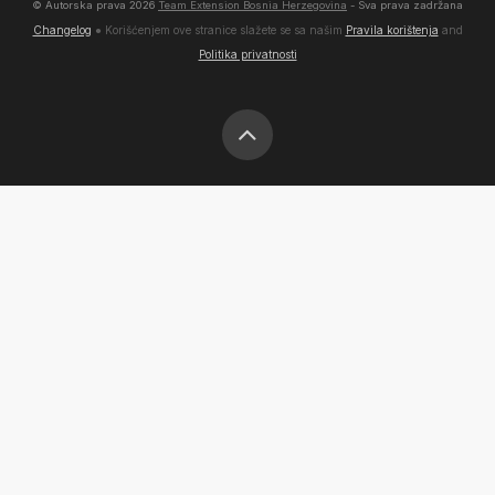
© Autorska prava
2026
Team Extension Bosnia Herzegovina
- Sva prava zadržana
Changelog
● Korišćenjem ove stranice slažete se sa našim
Pravila korištenja
and
Politika privatnosti