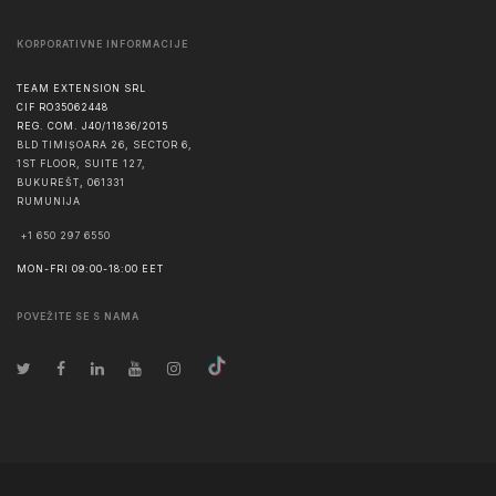
KORPORATIVNE INFORMACIJE
TEAM EXTENSION SRL
CIF RO35062448
REG. COM. J40/11836/2015
BLD TIMIȘOARA 26, SECTOR 6,
1ST FLOOR, SUITE 127,
BUKUREŠT
,
061331
RUMUNIJA
+1 650 297 6550
MON-FRI 09:00-18:00 EET
POVEŽITE SE S NAMA