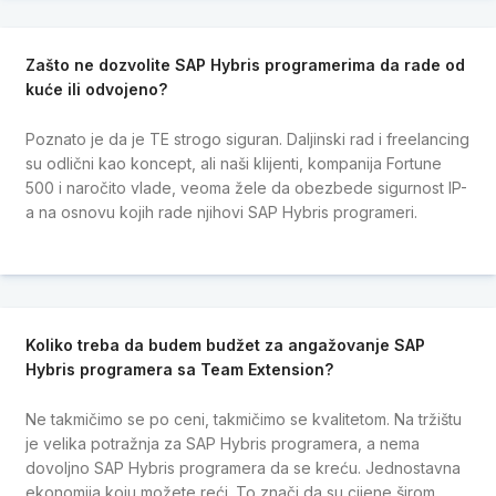
Zašto ne dozvolite SAP Hybris programerima da rade od
kuće ili odvojeno?
Poznato je da je TE strogo siguran. Daljinski rad i freelancing
su odlični kao koncept, ali naši klijenti, kompanija Fortune
500 i naročito vlade, veoma žele da obezbede sigurnost IP-
a na osnovu kojih rade njihovi SAP Hybris programeri.
Koliko treba da budem budžet za angažovanje SAP
Hybris programera sa Team Extension?
Ne takmičimo se po ceni, takmičimo se kvalitetom. Na tržištu
je velika potražnja za SAP Hybris programera, a nema
dovoljno SAP Hybris programera da se kreću. Jednostavna
ekonomija koju možete reći. To znači da su cijene širom