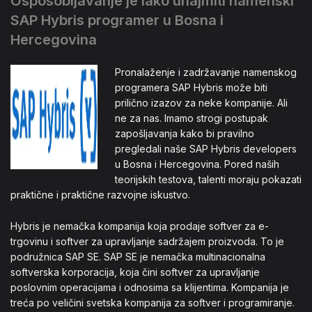
Osposobljavanje je lako unajmiti namenski
SAP Hybris programer u Bosna i
Hercegovina
Pronalaženje i zadržavanje namenskog
programera SAP Hybris može biti
prilično izazov za neke kompanije. Ali
ne za nas. Imamo strogi postupak
zapošljavanja kako bi pravilno
pregledali naše SAP Hybris developers
u Bosna i Hercegovina. Pored naših
teorijskih testova, talenti moraju pokazati
praktične i praktične razvojne iskustvo.
Hybris je nemačka kompanija koja prodaje softver za e-
trgovinu i softver za upravljanje sadržajem proizvoda. To je
podružnica SAP SE. SAP SE je nemačka multinacionalna
softverska korporacija, koja čini softver za upravljanje
poslovnim operacijama i odnosima sa klijentima. Kompanija je
treća po veličini svetska kompanija za softver i programiranje.