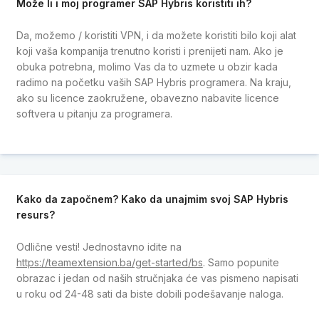
Može li i moj programer SAP Hybris koristiti ih?
Da, možemo / koristiti VPN, i da možete koristiti bilo koji alat
koji vaša kompanija trenutno koristi i prenijeti nam. Ako je
obuka potrebna, molimo Vas da to uzmete u obzir kada
radimo na početku vaših SAP Hybris programera. Na kraju,
ako su licence zaokružene, obavezno nabavite licence
softvera u pitanju za programera.
Kako da započnem? Kako da unajmim svoj SAP Hybris
resurs?
Odlične vesti! Jednostavno idite na
https://teamextension.ba/get-started/bs
. Samo popunite
obrazac i jedan od naših stručnjaka će vas pismeno napisati
u roku od 24-48 sati da biste dobili podešavanje naloga.