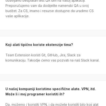
obavljamo besplatan test QA dim na vašoj aplikaciji.
Preporučujemo vam da dodijelite namenski QA u svoj
budžet. Za CS, imamo i resurse dostupne da uradimo CS
vaše aplikacije.
Koji alati tipično koriste ekstenzije tima?
Team Extension koristi Git, GitHub, Jira, Slack za
komunikaciju. Takodje ćemo vas pozvati na naš Slack kanal.
U našoj kompaniji koristimo specifične alate. VPN, itd.
Može li i moj programer koristiti ih?
Da, možemo / koristiti VPN, i da možete koristiti bilo koji alat