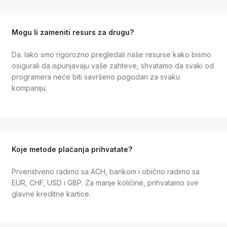
Mogu li zameniti resurs za drugu?
Da. Iako smo rigorozno pregledali naše resurse kako bismo
osigurali da ispunjavaju vaše zahteve, shvatamo da svaki od
programera neće biti savršeno pogodan za svaku
kompaniju.
Koje metode plaćanja prihvatate?
Prvenstveno radimo sa ACH, bankom i obično radimo sa
EUR, CHF, USD i GBP. Za manje količine, prihvatamo sve
glavne kreditne kartice.