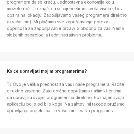
programera da se kreću. Jednostavna ekonomija koju
možete reći. To znači da su cijene širom sveta visoke, bez
obzira na lokaciju. Zapošljavamo vašeg programera direktno
(u vaše ime). Mi plaćamo sve zapošljavanje poreza i
doprinosa za zapošljavanje državi. Slobodno za vas. Nema
složenih papirologija i administrativnih problema.
Ko će upravljati mojim programerima?
Ti. Ovo je velika prednost za vas i naše programera. Radite
direktno zajedno. Zato obično dopuštamo našim klijentima
da upravljaju svojim programerima direktno. Poznaješ svoju
aplikaciju bolje od bilo koga. Na zahtev, mi takođe pružamo
upravljanje projektima - u vaše ime - vaših programera.