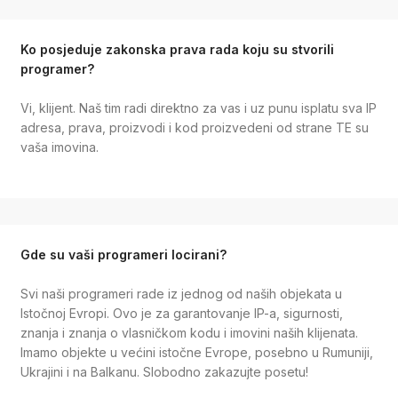
Ko posjeduje zakonska prava rada koju su stvorili
programer?
Vi, klijent. Naš tim radi direktno za vas i uz punu isplatu sva IP
adresa, prava, proizvodi i kod proizvedeni od strane TE su
vaša imovina.
Gde su vaši programeri locirani?
Svi naši programeri rade iz jednog od naših objekata u
Istočnoj Evropi. Ovo je za garantovanje IP-a, sigurnosti,
znanja i znanja o vlasničkom kodu i imovini naših klijenata.
Imamo objekte u većini istočne Evrope, posebno u Rumuniji,
Ukrajini i na Balkanu. Slobodno zakazujte posetu!