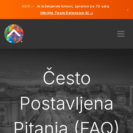
NEW —
AI inženjerski timovi, spremni za 72 sata.
×
Otkrijte Team Extension AI →
Bosanski
Engleski
O NAMA
STRUČNOST
KAKO TO RADI?
Često
KARIJERE
NAJAM
Postavljena
BOSNA I HERCEGOVINA
BS
Pitanja (FAQ)
POČNITE