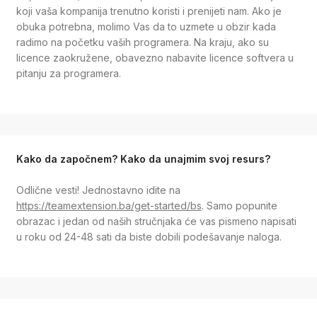
koji vaša kompanija trenutno koristi i prenijeti nam. Ako je
obuka potrebna, molimo Vas da to uzmete u obzir kada
radimo na početku vaših programera. Na kraju, ako su
licence zaokružene, obavezno nabavite licence softvera u
pitanju za programera.
Kako da započnem? Kako da unajmim svoj resurs?
Odlične vesti! Jednostavno idite na
https://teamextension.ba/get-started/bs
. Samo popunite
obrazac i jedan od naših stručnjaka će vas pismeno napisati
u roku od 24-48 sati da biste dobili podešavanje naloga.