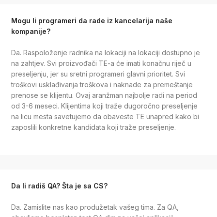
Mogu li programeri da rade iz kancelarija naše
kompanije?
Da. Raspoloženje radnika na lokaciji na lokaciji dostupno je
na zahtjev. Svi proizvođači TE-a će imati konačnu riječ u
preseljenju, jer su sretni programeri glavni prioritet. Svi
troškovi usklađivanja troškova i naknade za premeštanje
prenose se klijentu. Ovaj aranžman najbolje radi na period
od 3-6 meseci. Klijentima koji traže dugoročno preseljenje
na licu mesta savetujemo da obaveste TE unapred kako bi
zaposlili konkretne kandidata koji traže preseljenje.
Da li radiš QA? Šta je sa CS?
Da. Zamislite nas kao produžetak vašeg tima. Za QA,