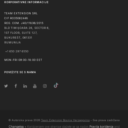
KORPORATIVNE INFORMACIJE
TEAM EXTENSION SRL
CIF RO35062448
REG. COM. J40/11836/2015
BLD TIMIȘOARA 26, SECTOR 6,
1ST FLOOR, SUITE 127,
BUKUREŠT
,
061331
RUMUNIJA
+1 650 297 6550
MON-FRI 09:00-18:00 EET
POVEŽITE SE S NAMA
© Autorska prava
2026
Team Extension Bosnia Herzegovina
- Sva prava zadržana
Changelog
● Korišćenjem ove stranice slažete se sa našim
Pravila korištenja
and