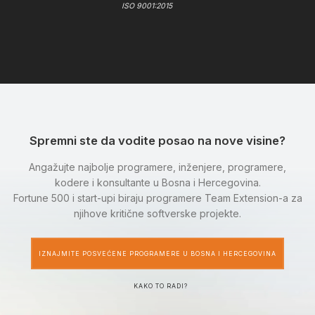
ISO 9001:2015
Spremni ste da vodite posao na nove visine?
Angažujte najbolje programere, inženjere, programere,
kodere i konsultante u Bosna i Hercegovina.
Fortune 500 i start-upi biraju programere Team Extension-a za
njihove kritične softverske projekte.
IZNAJMITE POSVEĆENE PROGRAMERE U BOSNA I HERCEGOVINA
KAKO TO RADI?