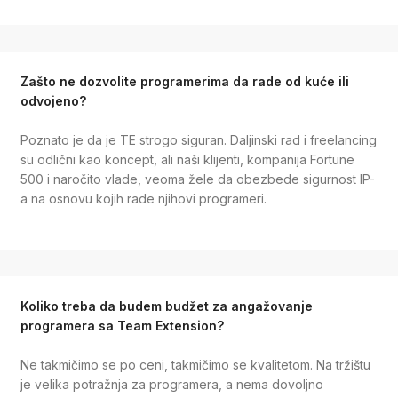
Zašto ne dozvolite programerima da rade od kuće ili
odvojeno?
Poznato je da je TE strogo siguran. Daljinski rad i freelancing
su odlični kao koncept, ali naši klijenti, kompanija Fortune
500 i naročito vlade, veoma žele da obezbede sigurnost IP-
a na osnovu kojih rade njihovi programeri.
Koliko treba da budem budžet za angažovanje
programera sa Team Extension?
Ne takmičimo se po ceni, takmičimo se kvalitetom. Na tržištu
je velika potražnja za programera, a nema dovoljno