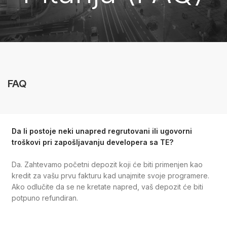
FAQ
Da li postoje neki unapred regrutovani ili ugovorni
troškovi pri zapošljavanju developera sa TE?
Da. Zahtevamo početni depozit koji će biti primenjen kao
kredit za vašu prvu fakturu kad unajmite svoje programere.
Ako odlučite da se ne kretate napred, vaš depozit će biti
potpuno refundiran.