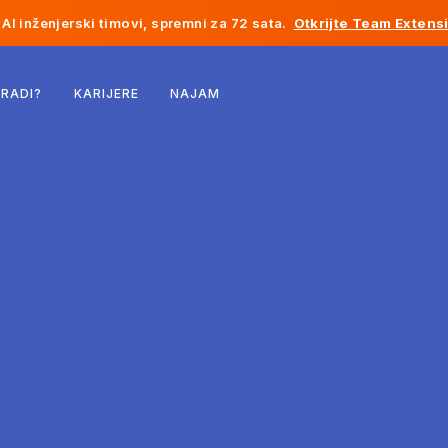
AI inženjerski timovi, spremni za 72 sata.
Otkrijte Team Extens
Belgija
 RADI?
KARIJERE
NAJAM
Francuska
Irska
Holandija
Švicarska
Sjedinjene Države
Bosna i Hercegovina
Estonija
Latvija
Moldavija