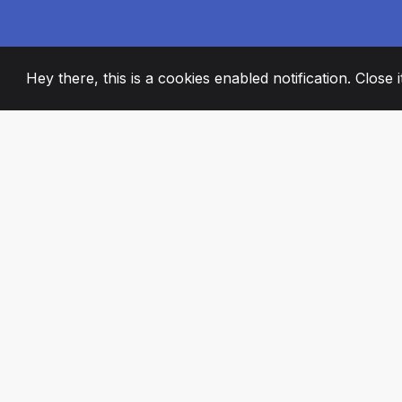
Hey there, this is a cookies enabled notification. Close 
2008
+
ESTABLISHED
STRASTVENI ČL