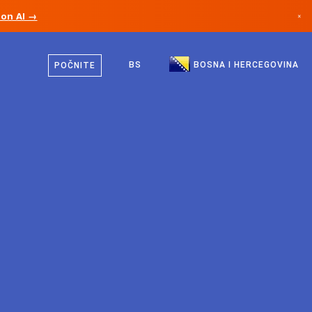
ion AI →
×
Bosanski
Kanada
Engleski
BS
BOSNA I HERCEGOVINA
POČNITE
Njemačka
Lihtenštajn
Norveška
Japan
Bugarska
Hrvatska
Litvanija
Crna Gora