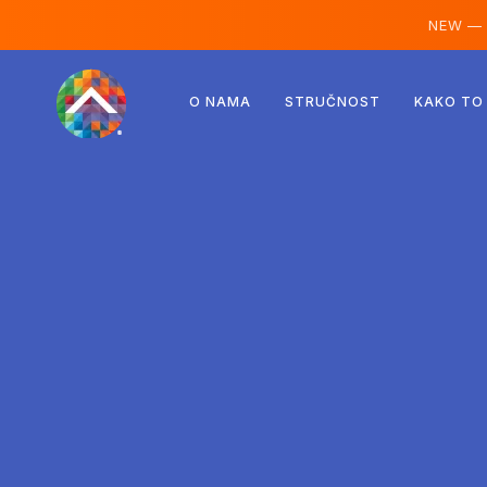
NEW —
Austrija
O NAMA
STRUČNOST
KAKO TO
Finska
Island
Luksemburg
Švedska
Ujedinjeno Kraljevstvo
Albanija
Češka
Mađarska
Sjeverna Makedonija