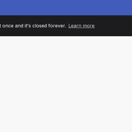
it once and it's closed forever.
Learn more
60
+36
7
ANOVI TIMA
COUNTRIES
KANCELA