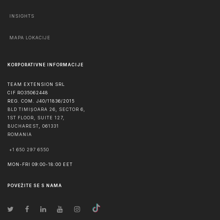
INSIGHTS
MAPA LOKACIJE
KORPORATIVNE INFORMACIJE
TEAM EXTENSION SRL
CIF RO35062448
REG. COM. J40/11836/2015
BLD TIMIȘOARA 26, SECTOR 6,
1ST FLOOR, SUITE 127,
BUCHAREST
,
061331
ROMANIA
+1 650 297 6550
MON-FRI 09:00-18:00 EET
POVEŽITE SE S NAMA