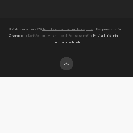
© Autorska prava
2026
Team Extension Bosnia Herzegovina
- Sva prava zadržana
Changelog
● Korišćenjem ove stranice slažete se sa našim
Pravila korištenja
and
Politika privatnosti