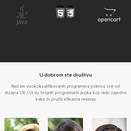
U dobrom ste društvu
Naš tim visokokvalifikovanih programera pokriva sve od
dizajna UX / UI do brojnih programskih jezika koji rade zajedno
kako bi pružili efikasna rešenja