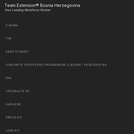
Team Extension® Bosnia Herzegovina
Your Leading Workforce Partner
O NAMA
TIM
KAKO TO RADI?
IZNAJMITE POSVEĆENE PROGRAMERE U BOSNA I HERCEGOVINA
FAQ
UPOZNAJTE SE
KARIJERE
PRESS KIT
LOGO KIT