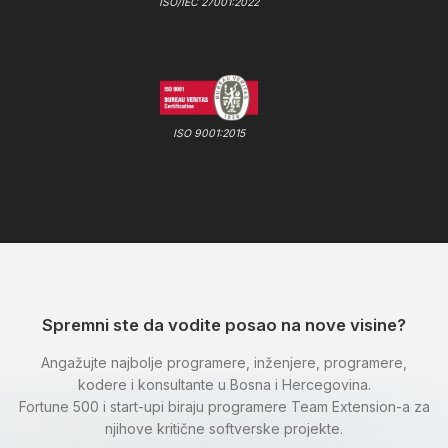
ISO/IEC 27001:2022
ISO 9001:2015
Spremni ste da vodite posao na nove visine?
Angažujte najbolje programere, inženjere, programere,
kodere i konsultante u Bosna i Hercegovina.
Fortune 500 i start-upi biraju programere Team Extension-a za
njihove kritične softverske projekte.