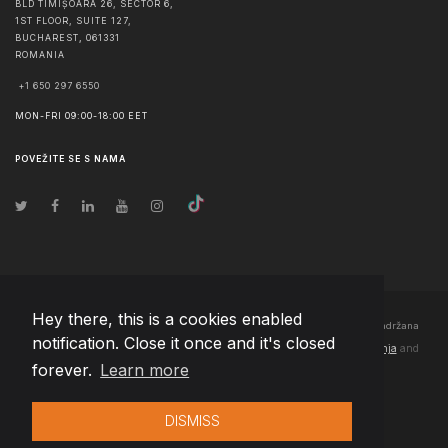
BLD TIMIȘOARA 26, SECTOR 6,
1ST FLOOR, SUITE 127,
BUCHAREST
,
061331
ROMANIA
+1 650 297 6550
MON-FRI 09:00-18:00 EET
POVEŽITE SE S NAMA
Hey there, this is a cookies enabled
© Autorska prava
2026
Team Extension Bosnia Herzegovina
- Sva prava zadržana
notification. Close it once and it's closed
Changelog
● Korišćenjem ove stranice slažete se sa našim
Pravila korištenja
and
forever.
Learn more
Politika privatnosti
DISMISS