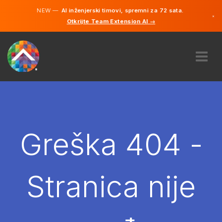
NEW —
AI inženjerski timovi, spremni za 72 sata.
×
Otkrijte Team Extension AI →
Bosanski
Engleski
O NAMA
STRUČNOST
KAKO TO RADI?
KARIJERE
Greška 404 -
NAJAM
BOSNA I HERCEGOVINA
Stranica nije
BS
POČNITE