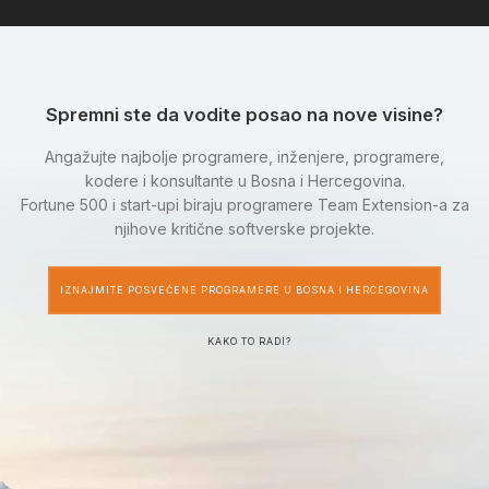
Spremni ste da vodite posao na nove visine?
Angažujte najbolje programere, inženjere, programere,
kodere i konsultante u Bosna i Hercegovina.
Fortune 500 i start-upi biraju programere Team Extension-a za
njihove kritične softverske projekte.
IZNAJMITE POSVEĆENE PROGRAMERE U BOSNA I HERCEGOVINA
KAKO TO RADI?