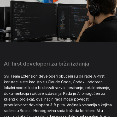
AI-first developeri za brža izdanja
Svi Team Extension developeri obučeni su da rade AI-first,
koristeći alate kao što su Claude Code, Codex i odobreni
lokalni modeli kako bi ubrzali razvoj, testiranje, refaktorisanje,
dokumentaciju i cikluse izdavanja. Kada je AI omogućen za
klijentski projekat, ovaj način rada može povećati
produktivnost developera 3-8 puta. Većina kompanija s kojima
radimo u Bosna i Hercegovina sada traži da koristimo AI u
razvoju kako bi ubrzale izdavanja i ostale konkurentne. Pošto