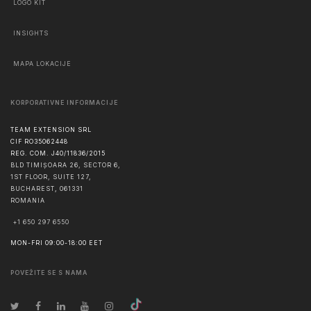
LOGO KIT
INSIGHTS
MAPA LOKACIJE
KORPORATIVNE INFORMACIJE
TEAM EXTENSION SRL
CIF RO35062448
REG. COM. J40/11836/2015
BLD TIMIȘOARA 26, SECTOR 6,
1ST FLOOR, SUITE 127,
BUCHAREST
,
061331
ROMANIA
+1 650 297 6550
MON-FRI 09:00-18:00 EET
POVEŽITE SE S NAMA