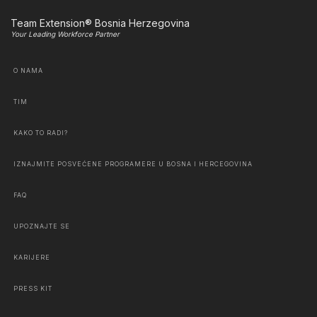
Team Extension® Bosnia Herzegovina
Your Leading Workforce Partner
O NAMA
TIM
KAKO TO RADI?
IZNAJMITE POSVEĆENE PROGRAMERE U BOSNA I HERCEGOVINA
FAQ
UPOZNAJTE SE
KARIJERE
PRESS KIT