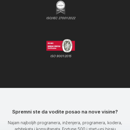
ISO/IEC 27001:2022
ISO 9001:2015
Spremni ste da vodite posao na nove visine?
Najam najboljih programera, inženjera, programera, kodera,
arhitekata i konsultanata. Fortune 500 i start-upi biraju