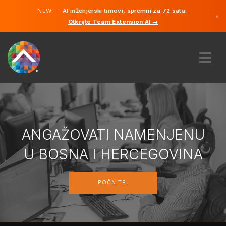
NEW —
AI inženjerski timovi, spremni za 72 sata.
×
Otkrijte Team Extension AI →
Bosanski
Engleski
O NAMA
STRUČNOST
KAKO TO RADI?
KARIJERE
ANGAŽOVATI NAMENJENU
NAJAM
U BOSNA I HERCEGOVINA
BOSNA I HERCEGOVINA
POČNITE!
BS
POČNITE