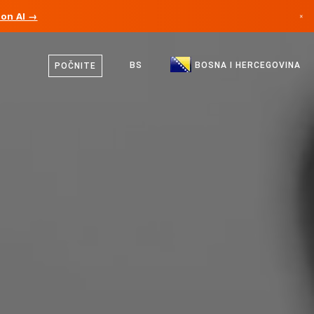
ion AI →
×
Bosanski
Kanada
Engleski
BS
BOSNA I HERCEGOVINA
POČNITE
Njemačka
Lihtenštajn
Norveška
Japan
Bugarska
Hrvatska
Litvanija
Crna Gora