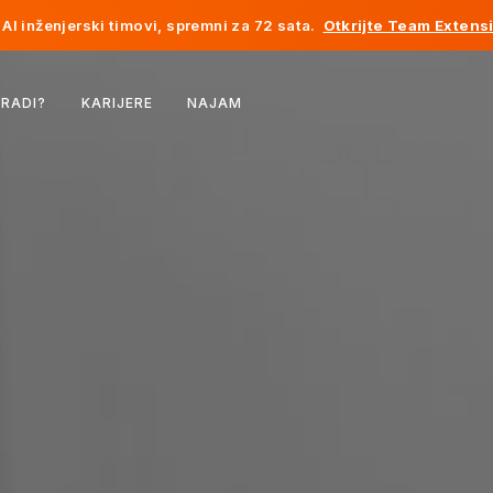
AI inženjerski timovi, spremni za 72 sata.
Otkrijte Team Extens
Belgija
 RADI?
KARIJERE
NAJAM
Francuska
Irska
Holandija
Švicarska
Sjedinjene Države
Bosna i Hercegovina
Estonija
Latvija
Moldavija