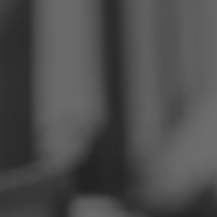
Filipini
Srbija
Ukrajina