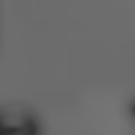
Poljska
Slovenija
Vijetnam