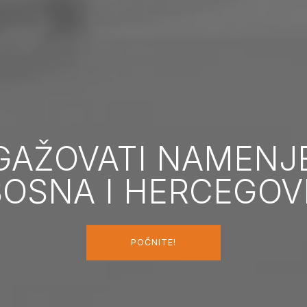
GAŽOVATI NAMENJ
BOSNA I HERCEGOV
POČNITE!