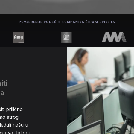
POVJERENJE VODEĆIH KOMPANIJA ŠIROM SVIJETA
iti
na
i prilično
mo strogi
ledali našu u
stova, talenti