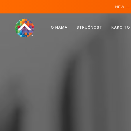
NEW —
Austrija
O NAMA
STRUČNOST
KAKO TO
Finska
Island
Luksemburg
Švedska
Ujedinjeno Kraljevstvo
Albanija
Češka
Mađarska
Sjeverna Makedonija