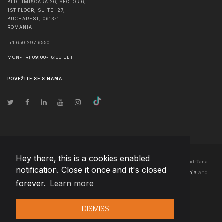
BLD TIMIȘOARA 26, SECTOR 6,
1ST FLOOR, SUITE 127,
BUCHAREST
,
061331
ROMANIA
+1 650 297 6550
MON-FRI 09:00-18:00 EET
POVEŽITE SE S NAMA
Hey there, this is a cookies enabled
© Autorska prava
2026
Team Extension Bosnia Herzegovina
- Sva prava zadržana
notification. Close it once and it's closed
Changelog
● Korišćenjem ove stranice slažete se sa našim
Pravila korištenja
and
forever.
Learn more
Politika privatnosti
DISMISS