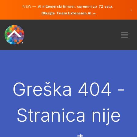
NEW —
AI inženjerski timovi, spremni za 72 sata.
×
Otkrijte Team Extension AI →
Bosanski
Engleski
O NAMA
STRUČNOST
KAKO TO RADI?
KARIJERE
Greška 404 -
NAJAM
BOSNA I HERCEGOVINA
Stranica nije
BS
POČNITE