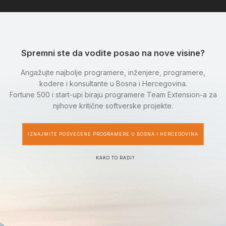
Spremni ste da vodite posao na nove visine?
Angažujte najbolje programere, inženjere, programere,
kodere i konsultante u Bosna i Hercegovina.
Fortune 500 i start-upi biraju programere Team Extension-a za
njihove kritične softverske projekte.
IZNAJMITE POSVEĆENE PROGRAMERE U BOSNA I HERCEGOVINA
KAKO TO RADI?