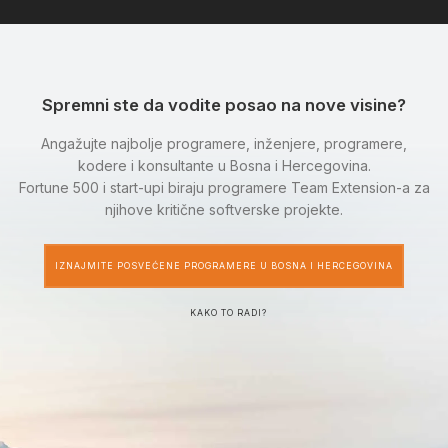
Spremni ste da vodite posao na nove visine?
Angažujte najbolje programere, inženjere, programere,
kodere i konsultante u Bosna i Hercegovina.
Fortune 500 i start-upi biraju programere Team Extension-a za
njihove kritične softverske projekte.
IZNAJMITE POSVEĆENE PROGRAMERE U BOSNA I HERCEGOVINA
KAKO TO RADI?