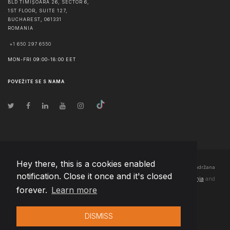
BLD TIMIȘOARA 26, SECTOR 6,
1ST FLOOR, SUITE 127,
BUCHAREST
,
061331
ROMANIA
+1 650 297 6550
MON-FRI 09:00-18:00 EET
POVEŽITE SE S NAMA
Hey there, this is a cookies enabled
© Autorska prava
2026
Team Extension Bosnia Herzegovina
- Sva prava zadržana
notification. Close it once and it's closed
Changelog
● Korišćenjem ove stranice slažete se sa našim
Pravila korištenja
and
forever.
Learn more
Politika privatnosti
DISMISS