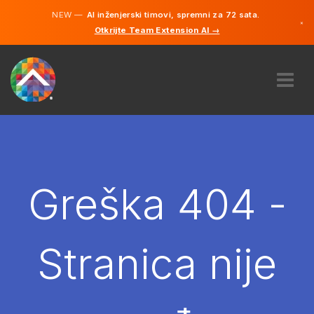
NEW —
AI inženjerski timovi, spremni za 72 sata.
×
Otkrijte Team Extension AI →
Bosanski
Engleski
O NAMA
STRUČNOST
KAKO TO RADI?
KARIJERE
Greška 404 -
NAJAM
BOSNA I HERCEGOVINA
Stranica nije
BS
POČNITE