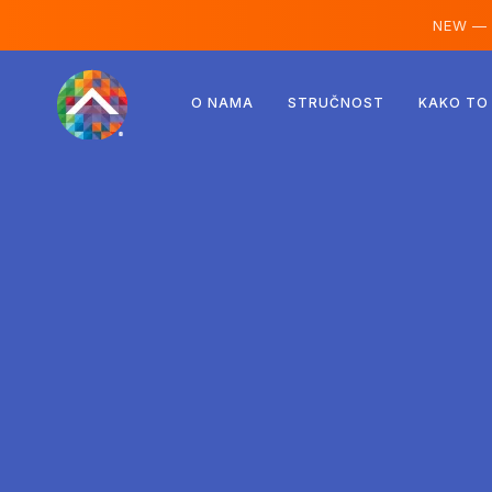
NEW —
Austrija
O NAMA
STRUČNOST
KAKO TO
Finska
Island
Luksemburg
Švedska
Ujedinjeno Kraljevstvo
Albanija
Češka
Mađarska
Sjeverna Makedonija