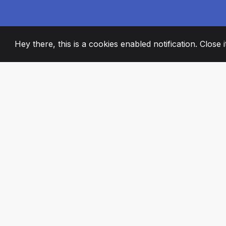
Hey there, this is a cookies enabled notification. Close 
2008
+
ESTABLISHED
STRASTVENI ČL