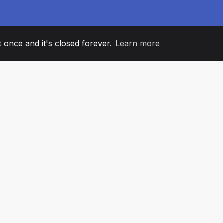
it once and it's closed forever.
Learn more
60
+36
7
ANOVI TIMA
COUNTRIES
KANCELA