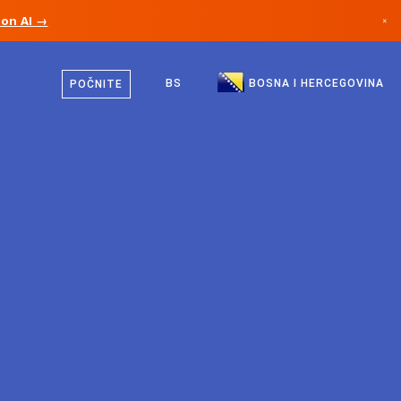
ion AI →
×
Bosanski
Kanada
Engleski
BS
BOSNA I HERCEGOVINA
POČNITE
Njemačka
Lihtenštajn
Norveška
Japan
Bugarska
Hrvatska
Litvanija
Crna Gora