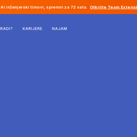
AI inženjerski timovi, spremni za 72 sata.
Otkrijte Team Extens
Belgija
 RADI?
KARIJERE
NAJAM
Francuska
Irska
Holandija
Švicarska
Sjedinjene Države
Bosna i Hercegovina
Estonija
Latvija
Moldavija