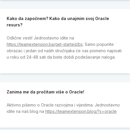
Kako da započnem? Kako da unajmim svoj Oracle
resurs?
Odlične vesti! Jednostavno idite na
https://teamextension.ba/get-started/bs
. Samo popunite
obrazac i jedan od naših stručnjaka će vas pismeno napisati
u roku od 24-48 sati da biste dobili podešavanje naloga.
Zanima me da pročitam više o Oracle!
Aktivno pišemo o Oracle razvojima i vijestima. Jednostavno
idite na naš blog na
https://teamextension.blog/?s=oracle