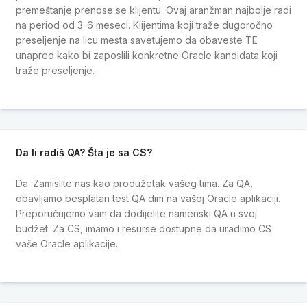
premeštanje prenose se klijentu. Ovaj aranžman najbolje radi
na period od 3-6 meseci. Klijentima koji traže dugoročno
preseljenje na licu mesta savetujemo da obaveste TE
unapred kako bi zaposlili konkretne Oracle kandidata koji
traže preseljenje.
Da li radiš QA? Šta je sa CS?
Da. Zamislite nas kao produžetak vašeg tima. Za QA,
obavljamo besplatan test QA dim na vašoj Oracle aplikaciji.
Preporučujemo vam da dodijelite namenski QA u svoj
budžet. Za CS, imamo i resurse dostupne da uradimo CS
vaše Oracle aplikacije.