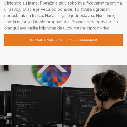
Činjenice su jasne. Potražnja za visoko kvalifikovanim talentima
u razvoju Oracle je veća od ponude. To stvara ogroman
nedostatak na tržištu. Naša misija je jednostavna: Hunt, hire,
zadrži najbolje Oracle programeri u Bosna i Hercegovina. To
omogućava našim klijentima da uvek ostanu ispred krive.
UNAJMITE NAMJENSKI ORACLE PROGRAMER