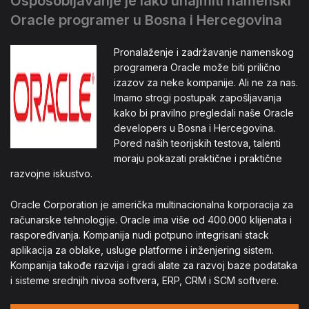
Osposobljavanje je lako unajmiti namenski
Oracle programer u Bosna i Hercegovina
Pronalaženje i zadržavanje namenskog
programera Oracle može biti prilično
izazov za neke kompanije. Ali ne za nas.
Imamo strogi postupak zapošljavanja
kako bi pravilno pregledali naše Oracle
developers u Bosna i Hercegovina.
Pored naših teorijskih testova, talenti
moraju pokazati praktične i praktične
razvojne iskustvo.
Oracle Corporation je američka multinacionalna korporacija za
računarske tehnologije. Oracle ima više od 400.000 klijenata i
raspoređivanja. Kompanija nudi potpuno integrisani stack
aplikacija za oblake, usluge platforme i inženjering sistem.
Kompanija takođe razvija i gradi alate za razvoj baze podataka
i sisteme srednjih nivoa softvera, ERP, CRM i SCM softvere.