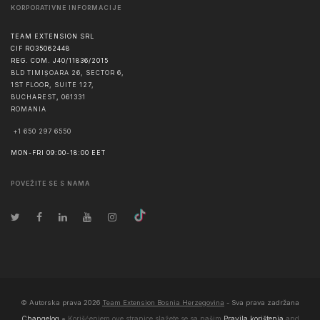
KORPORATIVNE INFORMACIJE
TEAM EXTENSION SRL
CIF RO35062448
REG. COM. J40/11836/2015
BLD TIMIȘOARA 26, SECTOR 6,
1ST FLOOR, SUITE 127,
BUCHAREST
,
061331
ROMANIA
+1 650 297 6550
MON-FRI 09:00-18:00 EET
POVEŽITE SE S NAMA
© Autorska prava
2026
Team Extension Bosnia Herzegovina
- Sva prava zadržana
Changelog
● Korišćenjem ove stranice slažete se sa našim
Pravila korištenja
and