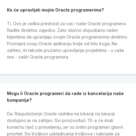
Ko će upravljati mojim Oracle programerima?
Ti. Ovo je velika prednost za vas i naše Oracle programera.
Radite direktno zajedno. Zato obično dopuštamo našim
klijentima da upravljaju svojim Oracle programerima direktno.
Poznaješ svoju Oracle aplikaciju bolje od bilo koga. Na
zahtev, mi takođe pružamo upravljanje projektima - u vaše
ime - vaših Oracle programera.
Mogu li Oracle programeri da rade iz kancelarija naše
kompanije?
Da. Raspoloženje Oracle radnika na lokaciji na lokaciji
dostupno je na zahtjev. Svi proizvođači TE-a će imati
konačnu riječ u preseljenju, jer su sretni programeri glavni
prioritet. Svi troškovi usklađivanja troškova i naknade za