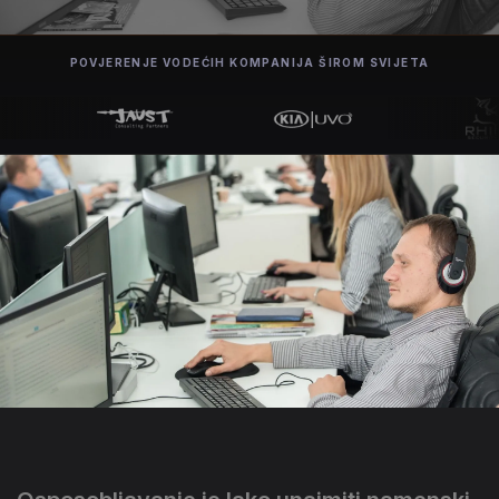
POVJERENJE VODEĆIH KOMPANIJA ŠIROM SVIJETA