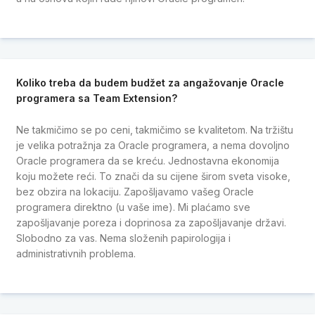
Koliko treba da budem budžet za angažovanje Oracle
programera sa Team Extension?
Ne takmičimo se po ceni, takmičimo se kvalitetom. Na tržištu
je velika potražnja za Oracle programera, a nema dovoljno
Oracle programera da se kreću. Jednostavna ekonomija
koju možete reći. To znači da su cijene širom sveta visoke,
bez obzira na lokaciju. Zapošljavamo vašeg Oracle
programera direktno (u vaše ime). Mi plaćamo sve
zapošljavanje poreza i doprinosa za zapošljavanje državi.
Slobodno za vas. Nema složenih papirologija i
administrativnih problema.