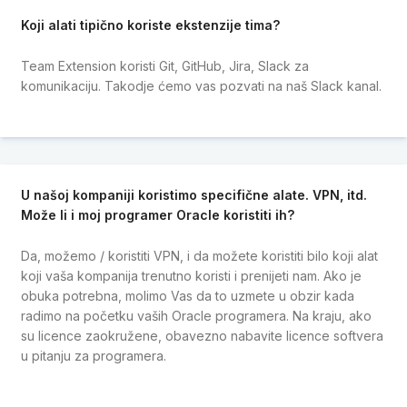
Koji alati tipično koriste ekstenzije tima?
Team Extension koristi Git, GitHub, Jira, Slack za
komunikaciju. Takodje ćemo vas pozvati na naš Slack kanal.
U našoj kompaniji koristimo specifične alate. VPN, itd.
Može li i moj programer Oracle koristiti ih?
Da, možemo / koristiti VPN, i da možete koristiti bilo koji alat
koji vaša kompanija trenutno koristi i prenijeti nam. Ako je
obuka potrebna, molimo Vas da to uzmete u obzir kada
radimo na početku vaših Oracle programera. Na kraju, ako
su licence zaokružene, obavezno nabavite licence softvera
u pitanju za programera.