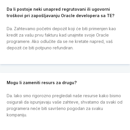
Da li postoje neki unapred regrutovani ili ugovorni
troškovi pri zapošljavanju Oracle developera sa TE?
Da. Zahtevamo početni depozit koji će biti primenjen kao
kredit za vašu prvu fakturu kad unajmite svoje Oracle
programere. Ako odlučite da se ne kretate napred, vaš
depozit će biti potpuno refundiran.
Mogu li zameniti resurs za drugu?
Da. Iako smo rigorozno pregledali naše resurse kako bismo
osigurali da ispunjavaju vaše zahteve, shvatamo da svaki od
programera neće biti savršeno pogodan za svaku
kompaniju.