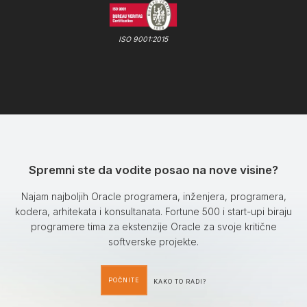
ISO 9001:2015
Spremni ste da vodite posao na nove visine?
Najam najboljih Oracle programera, inženjera, programera,
kodera, arhitekata i konsultanata. Fortune 500 i start-upi biraju
programere tima za ekstenzije Oracle za svoje kritične
softverske projekte.
POČNITE
KAKO TO RADI?