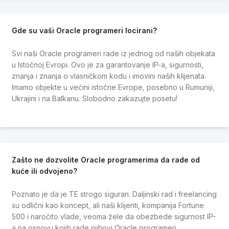
Gde su vaši Oracle programeri locirani?
Svi naši Oracle programeri rade iz jednog od naših objekata
u Istočnoj Evropi. Ovo je za garantovanje IP-a, sigurnosti,
znanja i znanja o vlasničkom kodu i imovini naših klijenata.
Imamo objekte u većini istočne Evrope, posebno u Rumuniji,
Ukrajini i na Balkanu. Slobodno zakazujte posetu!
Zašto ne dozvolite Oracle programerima da rade od
kuće ili odvojeno?
Poznato je da je TE strogo siguran. Daljinski rad i freelancing
su odlični kao koncept, ali naši klijenti, kompanija Fortune
500 i naročito vlade, veoma žele da obezbede sigurnost IP-
a na osnovu kojih rade njihovi Oracle programeri.