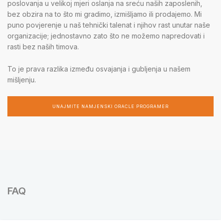
poslovanja u velikoj mjeri oslanja na sreću naših zaposlenih,
bez obzira na to što mi gradimo, izmišljamo ili prodajemo. Mi
puno povjerenje u naš tehnički talenat i njihov rast unutar naše
organizacije; jednostavno zato što ne možemo napredovati i
rasti bez naših timova.
To je prava razlika između osvajanja i gubljenja u našem
mišljenju.
UNAJMITE NAMJENSKI ORACLE PROGRAMER
FAQ