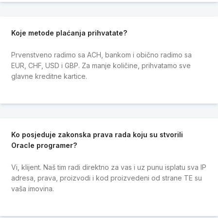
Koje metode plaćanja prihvatate?
Prvenstveno radimo sa ACH, bankom i obično radimo sa
EUR, CHF, USD i GBP. Za manje količine, prihvatamo sve
glavne kreditne kartice.
Ko posjeduje zakonska prava rada koju su stvorili
Oracle programer?
Vi, klijent. Naš tim radi direktno za vas i uz punu isplatu sva IP
adresa, prava, proizvodi i kod proizvedeni od strane TE su
vaša imovina.