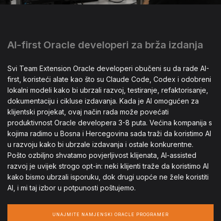
AI-first Oracle developeri za brža izdanja
Svi Team Extension Oracle developeri obučeni su da rade AI-
first, koristeći alate kao što su Claude Code, Codex i odobreni
lokalni modeli kako bi ubrzali razvoj, testiranje, refaktorisanje,
dokumentaciju i cikluse izdavanja. Kada je AI omogućen za
klijentski projekat, ovaj način rada može povećati
produktivnost Oracle developera 3-8 puta. Većina kompanija s
kojima radimo u Bosna i Hercegovina sada traži da koristimo AI
u razvoju kako bi ubrzale izdavanja i ostale konkurentne.
Pošto ozbiljno shvatamo povjerljivost klijenata, AI-assisted
razvoj je uvijek strogo opt-in: neki klijenti traže da koristimo AI
kako bismo ubrzali isporuku, dok drugi uopće ne žele koristiti
AI, i mi taj izbor u potpunosti poštujemo.
UNAJMITE NAMJENSKI ORACLE PROGRAMER