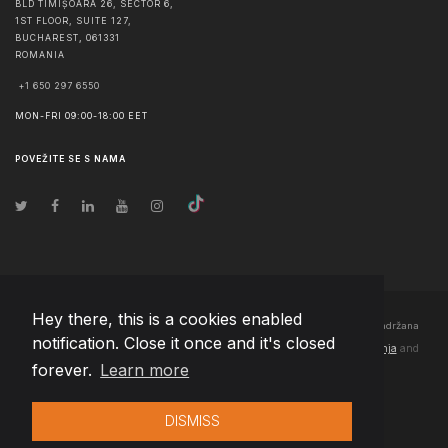
BLD TIMIȘOARA 26, SECTOR 6,
1ST FLOOR, SUITE 127,
BUCHAREST
,
061331
ROMANIA
+1 650 297 6550
MON-FRI 09:00-18:00 EET
POVEŽITE SE S NAMA
Hey there, this is a cookies enabled
© Autorska prava
2026
Team Extension Bosnia Herzegovina
- Sva prava zadržana
notification. Close it once and it's closed
Changelog
● Korišćenjem ove stranice slažete se sa našim
Pravila korištenja
and
forever.
Learn more
Politika privatnosti
DISMISS