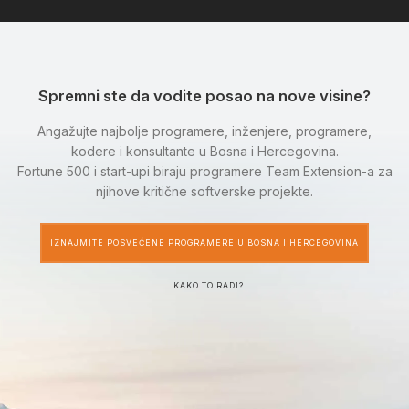
Spremni ste da vodite posao na nove visine?
Angažujte najbolje programere, inženjere, programere,
kodere i konsultante u Bosna i Hercegovina.
Fortune 500 i start-upi biraju programere Team Extension-a za
njihove kritične softverske projekte.
IZNAJMITE POSVEĆENE PROGRAMERE U BOSNA I HERCEGOVINA
KAKO TO RADI?