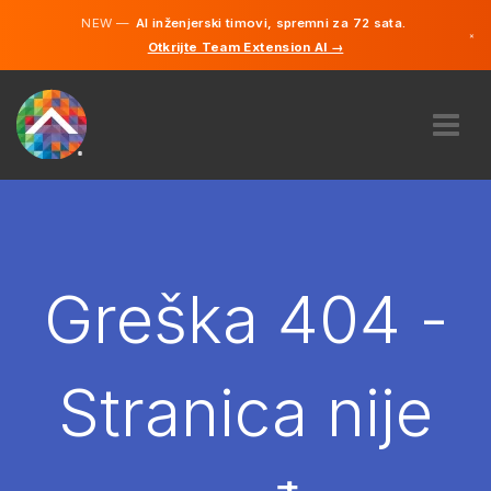
NEW —
AI inženjerski timovi, spremni za 72 sata.
×
Otkrijte Team Extension AI →
Bosanski
Engleski
O NAMA
STRUČNOST
KAKO TO RADI?
KARIJERE
Greška 404 -
NAJAM
BOSNA I HERCEGOVINA
Stranica nije
BS
POČNITE