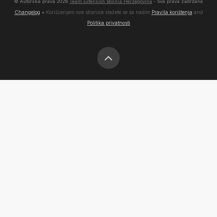
© Autorska prava
2026
Team Extension Bosnia Herzegovina
- Sva prava zadržana
Changelog
● Korišćenjem ove stranice slažete se sa našim
Pravila korištenja
and
Politika privatnosti