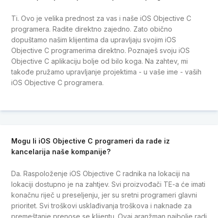
Ti. Ovo je velika prednost za vas i naše iOS Objective C
programera. Radite direktno zajedno. Zato obično
dopuštamo našim klijentima da upravljaju svojim iOS
Objective C programerima direktno. Poznaješ svoju iOS
Objective C aplikaciju bolje od bilo koga. Na zahtev, mi
takođe pružamo upravljanje projektima - u vaše ime - vaših
iOS Objective C programera.
Mogu li iOS Objective C programeri da rade iz
kancelarija naše kompanije?
Da. Raspoloženje iOS Objective C radnika na lokaciji na
lokaciji dostupno je na zahtjev. Svi proizvođači TE-a će imati
konačnu riječ u preseljenju, jer su sretni programeri glavni
prioritet. Svi troškovi usklađivanja troškova i naknade za
premeštanje prenose se klijentu. Ovaj aranžman najbolje radi