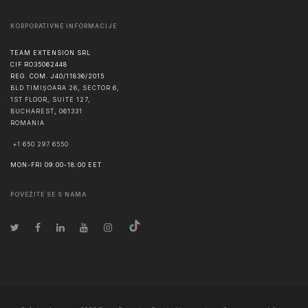
KORPORATIVNE INFORMACIJE
TEAM EXTENSION SRL
CIF RO35062448
REG. COM. J40/11836/2015
BLD TIMIȘOARA 26, SECTOR 6,
1ST FLOOR, SUITE 127,
BUCHAREST
,
061331
ROMANIA
+1 650 297 6550
MON-FRI 09:00-18:00 EET
POVEŽITE SE S NAMA