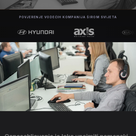
POVJERENJE VODEĆIH KOMPANIJA ŠIROM SVIJETA