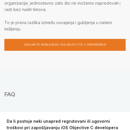
organizacije; jednostavno zato što ne možemo napredovati i
rasti bez naših timova.
To je prava razlika između osvajanja i gubljenja u našem
mišljenju.
UNAJMITE NAMJENSKI IOS OBJECTIVE C PROGRAMER
FAQ
Da li postoje neki unapred regrutovani ili ugovorni
troškovi pri zapošljavanju iOS Objective C developera