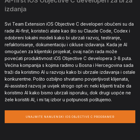
AI-first iOS Objective C developeri za brža
izdanja
Svi Team Extension iOS Objective C developeri obučeni su da
rade AI-first, koristeći alate kao što su Claude Code, Codex i
odobreni lokalni modeli kako bi ubrzali razvoj, testiranje,
refaktorisanje, dokumentaciju i cikluse izdavanja. Kada je AI
omogućen za klijentski projekat, ovaj način rada može
povećati produktivnost iOS Objective C developera 3-8 puta.
Većina kompanija s kojima radimo u Bosna i Hercegovina sada
traži da koristimo AI u razvoju kako bi ubrzale izdavanja i ostale
konkurentne. Pošto ozbiljno shvatamo povjerljivost klijenata,
AI-assisted razvoj je uvijek strogo opt-in: neki klijenti traže da
koristimo AI kako bismo ubrzali isporuku, dok drugi uopće ne
žele koristiti AI, i mi taj izbor u potpunosti poštujemo.
UNAJMITE NAMJENSKI IOS OBJECTIVE C PROGRAMER