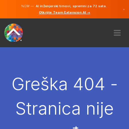
NEW —
AI inženjerski timovi, spremni za 72 sata.
×
Otkrijte Team Extension AI →
Bosanski
Engleski
O NAMA
STRUČNOST
KAKO TO RADI?
KARIJERE
Greška 404 -
NAJAM
BOSNA I HERCEGOVINA
Stranica nije
BS
POČNITE