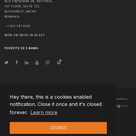
BLD TIMIȘOARA 26, SECTOR 6,
1ST FLOOR, SUITE 127,
BUCHAREST
,
061331
ROMANIA
+1 650 297 6550
MON-FRI 09:00-18:00 EET
POVEŽITE SE S NAMA
Hey there, this is a cookies enabled
© Autorska prava
2026
Team Extension Bosnia Herzegovina
- Sva prava zadržana
notification. Close it once and it's closed
Changelog
● Korišćenjem ove stranice slažete se sa našim
Pravila korištenja
and
forever.
Learn more
Politika privatnosti
DISMISS