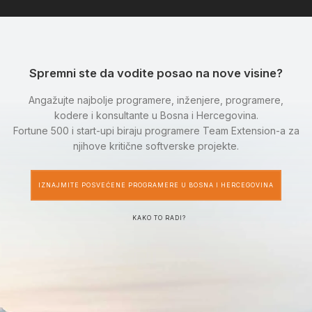
Spremni ste da vodite posao na nove visine?
Angažujte najbolje programere, inženjere, programere,
kodere i konsultante u Bosna i Hercegovina.
Fortune 500 i start-upi biraju programere Team Extension-a za
njihove kritične softverske projekte.
IZNAJMITE POSVEĆENE PROGRAMERE U BOSNA I HERCEGOVINA
KAKO TO RADI?