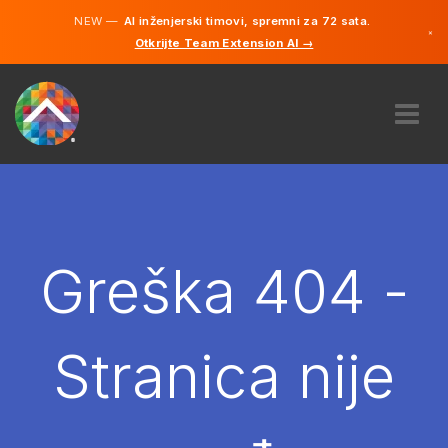
NEW —
AI inženjerski timovi, spremni za 72 sata.
×
Otkrijte Team Extension AI →
Bosanski
Engleski
O NAMA
STRUČNOST
KAKO TO RADI?
KARIJERE
Greška 404 -
NAJAM
BOSNA I HERCEGOVINA
Stranica nije
BS
POČNITE