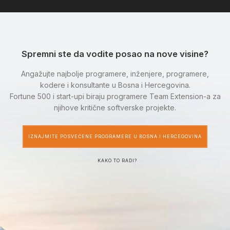
Spremni ste da vodite posao na nove visine?
Angažujte najbolje programere, inženjere, programere,
kodere i konsultante u Bosna i Hercegovina.
Fortune 500 i start-upi biraju programere Team Extension-a za
njihove kritične softverske projekte.
IZNAJMITE POSVEĆENE PROGRAMERE U BOSNA I HERCEGOVINA
KAKO TO RADI?