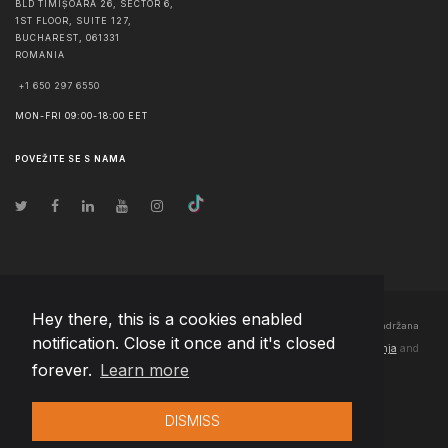
BLD TIMIȘOARA 26, SECTOR 6,
1ST FLOOR, SUITE 127,
BUCHAREST
,
061331
ROMANIA
+1 650 297 6550
MON-FRI 09:00-18:00 EET
POVEŽITE SE S NAMA
Hey there, this is a cookies enabled
© Autorska prava
2026
Team Extension Bosnia Herzegovina
- Sva prava zadržana
notification. Close it once and it's closed
Changelog
● Korišćenjem ove stranice slažete se sa našim
Pravila korištenja
and
forever.
Learn more
Politika privatnosti
DISMISS