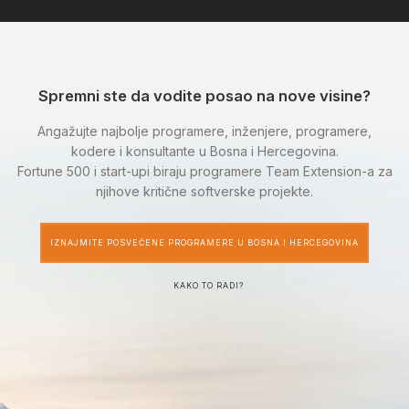
Spremni ste da vodite posao na nove visine?
Angažujte najbolje programere, inženjere, programere,
kodere i konsultante u Bosna i Hercegovina.
Fortune 500 i start-upi biraju programere Team Extension-a za
njihove kritične softverske projekte.
IZNAJMITE POSVEĆENE PROGRAMERE U BOSNA I HERCEGOVINA
KAKO TO RADI?