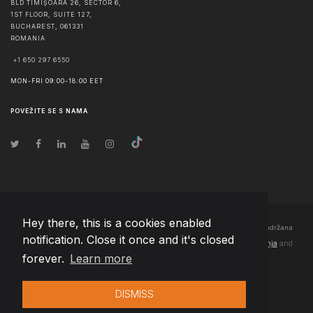
BLD TIMIȘOARA 26, SECTOR 6,
1ST FLOOR, SUITE 127,
BUCHAREST
,
061331
ROMANIA
+1 650 297 6550
MON-FRI 09:00-18:00 EET
POVEŽITE SE S NAMA
Hey there, this is a cookies enabled
© Autorska prava
2026
Team Extension Bosnia Herzegovina
- Sva prava zadržana
notification. Close it once and it's closed
Changelog
● Korišćenjem ove stranice slažete se sa našim
Pravila korištenja
and
forever.
Learn more
Politika privatnosti
DISMISS