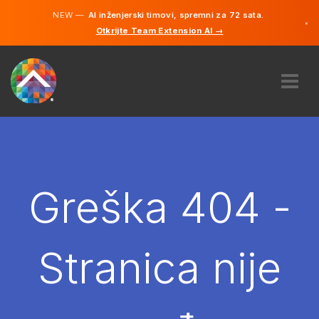
NEW —
AI inženjerski timovi, spremni za 72 sata.
×
Otkrijte Team Extension AI →
Bosanski
Engleski
O NAMA
STRUČNOST
KAKO TO RADI?
KARIJERE
Greška 404 -
NAJAM
BOSNA I HERCEGOVINA
Stranica nije
BS
POČNITE