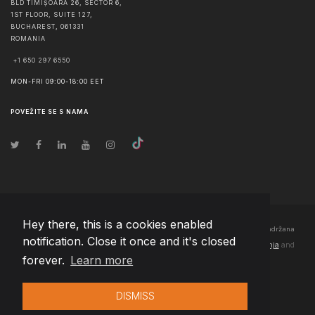
BLD TIMIȘOARA 26, SECTOR 6,
1ST FLOOR, SUITE 127,
BUCHAREST
,
061331
ROMANIA
+1 650 297 6550
MON-FRI 09:00-18:00 EET
POVEŽITE SE S NAMA
Hey there, this is a cookies enabled
© Autorska prava
2026
Team Extension Bosnia Herzegovina
- Sva prava zadržana
notification. Close it once and it's closed
Changelog
● Korišćenjem ove stranice slažete se sa našim
Pravila korištenja
and
forever.
Learn more
Politika privatnosti
DISMISS