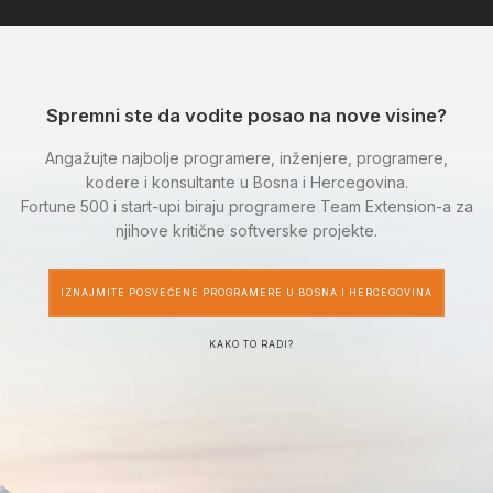
Spremni ste da vodite posao na nove visine?
Angažujte najbolje programere, inženjere, programere,
kodere i konsultante u Bosna i Hercegovina.
Fortune 500 i start-upi biraju programere Team Extension-a za
njihove kritične softverske projekte.
IZNAJMITE POSVEĆENE PROGRAMERE U BOSNA I HERCEGOVINA
KAKO TO RADI?