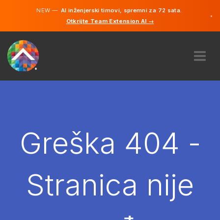
NEW —
AI inženjerski timovi, spremni za 72 sata.
×
Otkrijte Team Extension AI →
Bosanski
Engleski
O NAMA
STRUČNOST
KAKO TO RADI?
KARIJERE
Greška 404 -
NAJAM
BOSNA I HERCEGOVINA
Stranica nije
BS
POČNITE