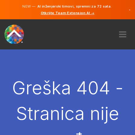
NEW —
AI inženjerski timovi, spremni za 72 sata.
×
Otkrijte Team Extension AI →
Bosanski
Engleski
O NAMA
STRUČNOST
KAKO TO RADI?
KARIJERE
Greška 404 -
NAJAM
BOSNA I HERCEGOVINA
Stranica nije
BS
POČNITE