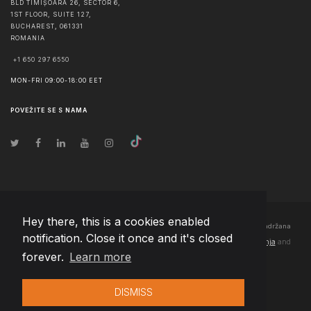
BLD TIMIȘOARA 26, SECTOR 6,
1ST FLOOR, SUITE 127,
BUCHAREST
,
061331
ROMANIA
+1 650 297 6550
MON-FRI 09:00-18:00 EET
POVEŽITE SE S NAMA
Hey there, this is a cookies enabled
© Autorska prava
2026
Team Extension Bosnia Herzegovina
- Sva prava zadržana
notification. Close it once and it's closed
Changelog
● Korišćenjem ove stranice slažete se sa našim
Pravila korištenja
and
forever.
Learn more
Politika privatnosti
DISMISS