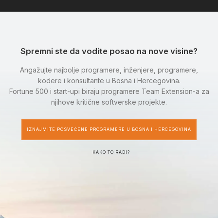
Spremni ste da vodite posao na nove visine?
Angažujte najbolje programere, inženjere, programere,
kodere i konsultante u Bosna i Hercegovina.
Fortune 500 i start-upi biraju programere Team Extension-a za
njihove kritične softverske projekte.
IZNAJMITE POSVEĆENE PROGRAMERE U BOSNA I HERCEGOVINA
KAKO TO RADI?