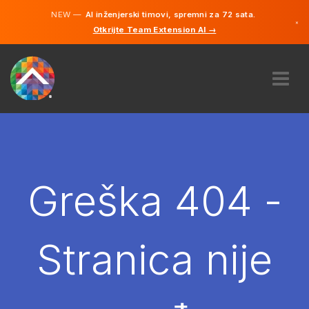
NEW —
AI inženjerski timovi, spremni za 72 sata.
×
Otkrijte Team Extension AI →
Bosanski
Engleski
O NAMA
STRUČNOST
KAKO TO RADI?
KARIJERE
Greška 404 -
NAJAM
BOSNA I HERCEGOVINA
Stranica nije
BS
POČNITE