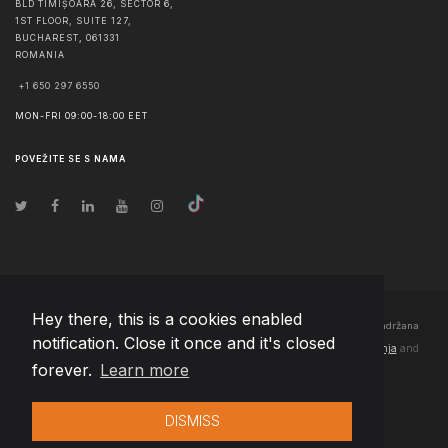
BLD TIMIȘOARA 26, SECTOR 6,
1ST FLOOR, SUITE 127,
BUCHAREST
,
061331
ROMANIA
+1 650 297 6550
MON-FRI 09:00-18:00 EET
POVEŽITE SE S NAMA
Hey there, this is a cookies enabled
© Autorska prava
2026
Team Extension Bosnia Herzegovina
- Sva prava zadržana
notification. Close it once and it's closed
Changelog
● Korišćenjem ove stranice slažete se sa našim
Pravila korištenja
and
forever.
Learn more
Politika privatnosti
DISMISS