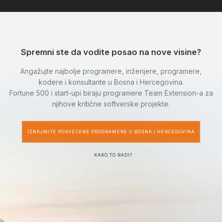
Spremni ste da vodite posao na nove visine?
Angažujte najbolje programere, inženjere, programere,
kodere i konsultante u Bosna i Hercegovina.
Fortune 500 i start-upi biraju programere Team Extension-a za
njihove kritične softverske projekte.
IZNAJMITE POSVEĆENE PROGRAMERE U BOSNA I HERCEGOVINA
KAKO TO RADI?