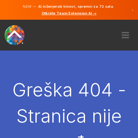
NEW —
AI inženjerski timovi, spremni za 72 sata.
×
Otkrijte Team Extension AI →
Bosanski
Engleski
O NAMA
STRUČNOST
KAKO TO RADI?
KARIJERE
Greška 404 -
NAJAM
BOSNA I HERCEGOVINA
Stranica nije
BS
POČNITE