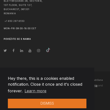
BLD TIMIȘOARA 26, SECTOR 6,
1ST FLOOR, SUITE 127,
BUCHAREST
,
061331
ROMANIA
+1 650 297 6550
MON-FRI 09:00-18:00 EET
POVEŽITE SE S NAMA
Hey there, this is a cookies enabled
© Autorska prava
2026
Team Extension Bosnia Herzegovina
- Sva prava zadržana
notification. Close it once and it's closed
Changelog
● Korišćenjem ove stranice slažete se sa našim
Pravila korištenja
and
forever.
Learn more
Politika privatnosti
DISMISS