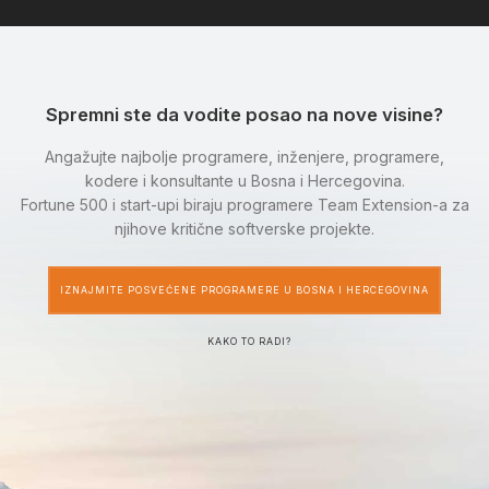
Spremni ste da vodite posao na nove visine?
Angažujte najbolje programere, inženjere, programere,
kodere i konsultante u Bosna i Hercegovina.
Fortune 500 i start-upi biraju programere Team Extension-a za
njihove kritične softverske projekte.
IZNAJMITE POSVEĆENE PROGRAMERE U BOSNA I HERCEGOVINA
KAKO TO RADI?