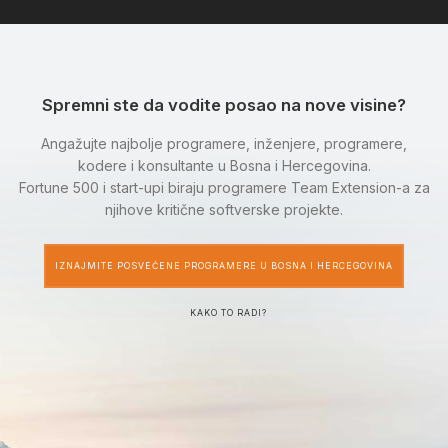
Spremni ste da vodite posao na nove visine?
Angažujte najbolje programere, inženjere, programere,
kodere i konsultante u Bosna i Hercegovina.
Fortune 500 i start-upi biraju programere Team Extension-a za
njihove kritične softverske projekte.
IZNAJMITE POSVEĆENE PROGRAMERE U BOSNA I HERCEGOVINA
KAKO TO RADI?