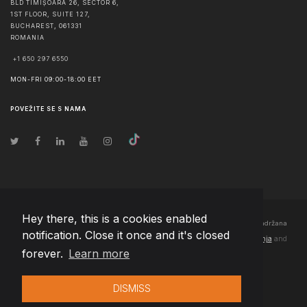
BLD TIMIȘOARA 26, SECTOR 6,
1ST FLOOR, SUITE 127,
BUCHAREST
,
061331
ROMANIA
+1 650 297 6550
MON-FRI 09:00-18:00 EET
POVEŽITE SE S NAMA
Hey there, this is a cookies enabled
© Autorska prava
2026
Team Extension Bosnia Herzegovina
- Sva prava zadržana
notification. Close it once and it's closed
Changelog
● Korišćenjem ove stranice slažete se sa našim
Pravila korištenja
and
forever.
Learn more
Politika privatnosti
DISMISS