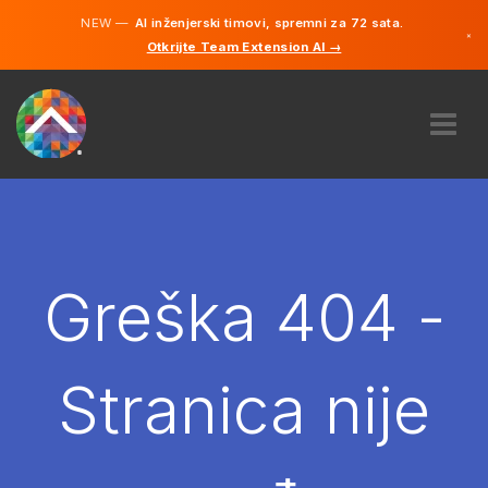
NEW —
AI inženjerski timovi, spremni za 72 sata.
×
Otkrijte Team Extension AI →
Bosanski
Engleski
O NAMA
STRUČNOST
KAKO TO RADI?
KARIJERE
Greška 404 -
NAJAM
BOSNA I HERCEGOVINA
Stranica nije
BS
POČNITE