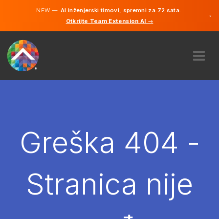
NEW —
AI inženjerski timovi, spremni za 72 sata.
×
Otkrijte Team Extension AI →
Bosanski
Engleski
O NAMA
STRUČNOST
KAKO TO RADI?
KARIJERE
Greška 404 -
NAJAM
BOSNA I HERCEGOVINA
Stranica nije
BS
POČNITE