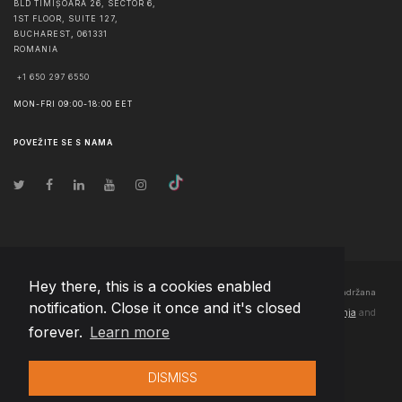
BLD TIMIȘOARA 26, SECTOR 6,
1ST FLOOR, SUITE 127,
BUCHAREST
,
061331
ROMANIA
+1 650 297 6550
MON-FRI 09:00-18:00 EET
POVEŽITE SE S NAMA
Hey there, this is a cookies enabled
© Autorska prava
2026
Team Extension Bosnia Herzegovina
- Sva prava zadržana
notification. Close it once and it's closed
Changelog
● Korišćenjem ove stranice slažete se sa našim
Pravila korištenja
and
forever.
Learn more
Politika privatnosti
DISMISS