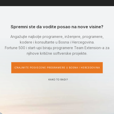
Spremni ste da vodite posao na nove visine?
Angažujte najbolje programere, inženjere, programere,
kodere i konsultante u Bosna i Hercegovina.
Fortune 500 i start-upi biraju programere Team Extension-a za
njihove kritične softverske projekte.
IZNAJMITE POSVEĆENE PROGRAMERE U BOSNA I HERCEGOVINA
KAKO TO RADI?