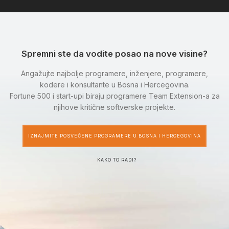
Spremni ste da vodite posao na nove visine?
Angažujte najbolje programere, inženjere, programere,
kodere i konsultante u Bosna i Hercegovina.
Fortune 500 i start-upi biraju programere Team Extension-a za
njihove kritične softverske projekte.
IZNAJMITE POSVEĆENE PROGRAMERE U BOSNA I HERCEGOVINA
KAKO TO RADI?