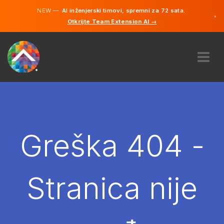
NEW —
AI inženjerski timovi, spremni za 72 sata.
×
Otkrijte Team Extension AI →
Bosanski
Engleski
O NAMA
STRUČNOST
KAKO TO RADI?
KARIJERE
Greška 404 -
NAJAM
BOSNA I HERCEGOVINA
Stranica nije
BS
POČNITE