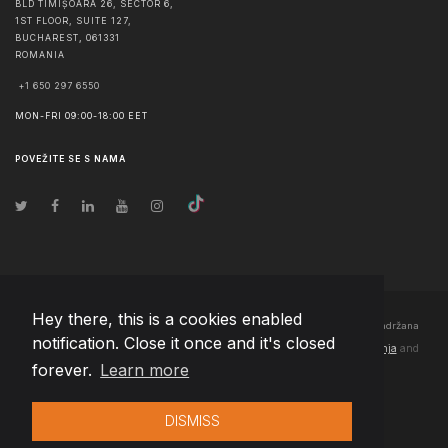
BLD TIMIȘOARA 26, SECTOR 6,
1ST FLOOR, SUITE 127,
BUCHAREST
,
061331
ROMANIA
+1 650 297 6550
MON-FRI 09:00-18:00 EET
POVEŽITE SE S NAMA
Hey there, this is a cookies enabled
© Autorska prava
2026
Team Extension Bosnia Herzegovina
- Sva prava zadržana
notification. Close it once and it's closed
Changelog
● Korišćenjem ove stranice slažete se sa našim
Pravila korištenja
and
forever.
Learn more
Politika privatnosti
DISMISS