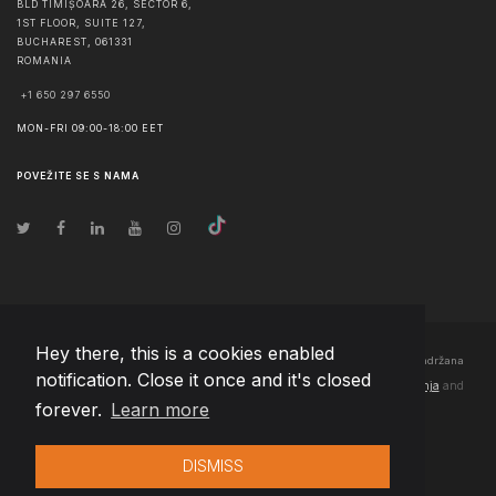
BLD TIMIȘOARA 26, SECTOR 6,
1ST FLOOR, SUITE 127,
BUCHAREST
,
061331
ROMANIA
+1 650 297 6550
MON-FRI 09:00-18:00 EET
POVEŽITE SE S NAMA
Hey there, this is a cookies enabled
© Autorska prava
2026
Team Extension Bosnia Herzegovina
- Sva prava zadržana
notification. Close it once and it's closed
Changelog
● Korišćenjem ove stranice slažete se sa našim
Pravila korištenja
and
forever.
Learn more
Politika privatnosti
DISMISS