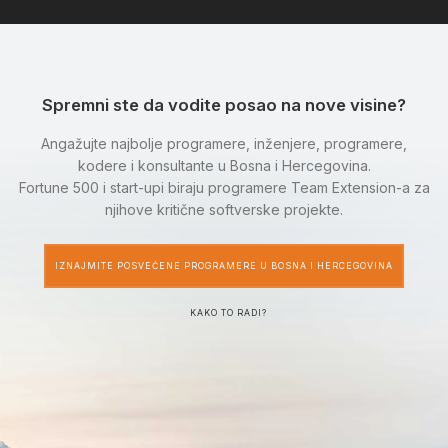
Spremni ste da vodite posao na nove visine?
Angažujte najbolje programere, inženjere, programere,
kodere i konsultante u Bosna i Hercegovina.
Fortune 500 i start-upi biraju programere Team Extension-a za
njihove kritične softverske projekte.
IZNAJMITE POSVEĆENE PROGRAMERE U BOSNA I HERCEGOVINA
KAKO TO RADI?