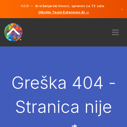
NEW —
AI inženjerski timovi, spremni za 72 sata.
×
Otkrijte Team Extension AI →
Bosanski
Engleski
O NAMA
STRUČNOST
KAKO TO RADI?
KARIJERE
Greška 404 -
NAJAM
BOSNA I HERCEGOVINA
Stranica nije
BS
POČNITE