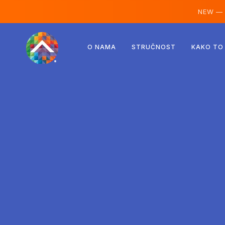
NEW —
Austrija
O NAMA
STRUČNOST
KAKO TO
Finska
Island
Luksemburg
Švedska
Ujedinjeno Kraljevstvo
Albanija
Češka
Mađarska
Sjeverna Makedonija