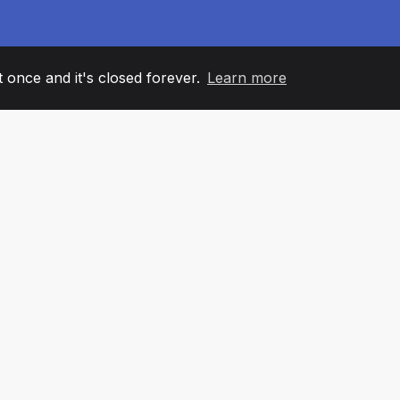
it once and it's closed forever.
Learn more
60
+36
7
ANOVI TIMA
COUNTRIES
KANCELA