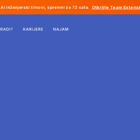
AI inženjerski timovi, spremni za 72 sata.
Otkrijte Team Extens
Belgija
 RADI?
KARIJERE
NAJAM
Francuska
Irska
Holandija
Švicarska
Sjedinjene Države
Bosna i Hercegovina
Estonija
Latvija
Moldavija