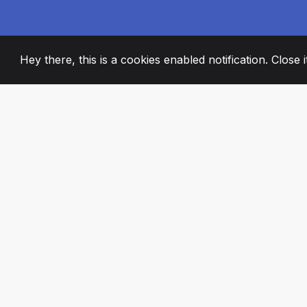
Hey there, this is a cookies enabled notification. Close 
2008
+
ESTABLISHED
STRASTVENI ČL