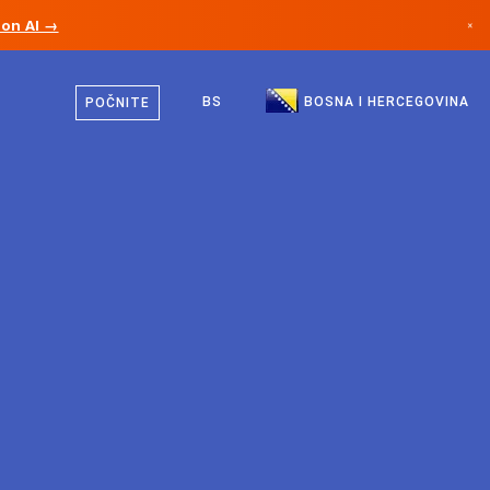
ion AI →
×
Bosanski
Kanada
Engleski
BS
BOSNA I HERCEGOVINA
POČNITE
Njemačka
Lihtenštajn
Norveška
Japan
Bugarska
Hrvatska
Litvanija
Crna Gora