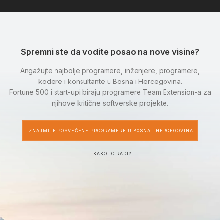
Spremni ste da vodite posao na nove visine?
Angažujte najbolje programere, inženjere, programere,
kodere i konsultante u Bosna i Hercegovina.
Fortune 500 i start-upi biraju programere Team Extension-a za
njihove kritične softverske projekte.
IZNAJMITE POSVEĆENE PROGRAMERE U BOSNA I HERCEGOVINA
KAKO TO RADI?