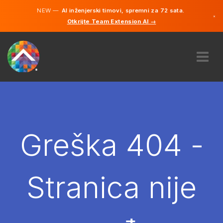
NEW —
AI inženjerski timovi, spremni za 72 sata.
×
Otkrijte Team Extension AI →
Bosanski
Engleski
O NAMA
STRUČNOST
KAKO TO RADI?
KARIJERE
Greška 404 -
NAJAM
BOSNA I HERCEGOVINA
Stranica nije
BS
POČNITE