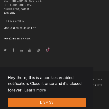
BLD TIMIȘOARA 26, SECTOR 6,
1ST FLOOR, SUITE 127,
BUCHAREST
,
061331
ROMANIA
+1 650 297 6550
MON-FRI 09:00-18:00 EET
POVEŽITE SE S NAMA
Hey there, this is a cookies enabled
© Autorska prava
2026
Team Extension Bosnia Herzegovina
- Sva prava zadržana
notification. Close it once and it's closed
Changelog
● Korišćenjem ove stranice slažete se sa našim
Pravila korištenja
and
forever.
Learn more
Politika privatnosti
DISMISS