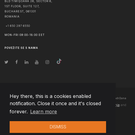
BLD TIMIȘOARA 26, SECTOR 6,
1ST FLOOR, SUITE 127,
BUCHAREST
,
061331
ROMANIA
+1 650 297 6550
MON-FRI 09:00-18:00 EET
POVEŽITE SE S NAMA
Hey there, this is a cookies enabled
© Autorska prava
2026
Team Extension Bosnia Herzegovina
- Sva prava zadržana
notification. Close it once and it's closed
Changelog
● Korišćenjem ove stranice slažete se sa našim
Pravila korištenja
and
forever.
Learn more
Politika privatnosti
DISMISS