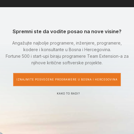
Spremni ste da vodite posao na nove visine?
Angažujte najbolje programere, inženjere, programere,
kodere i konsultante u Bosna i Hercegovina.
Fortune 500 i start-upi biraju programere Team Extension-a za
njihove kritične softverske projekte.
IZNAJMITE POSVEĆENE PROGRAMERE U BOSNA I HERCEGOVINA
KAKO TO RADI?