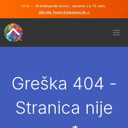
NEW —
AI inženjerski timovi, spremni za 72 sata.
×
Otkrijte Team Extension AI →
Bosanski
Engleski
O NAMA
STRUČNOST
KAKO TO RADI?
KARIJERE
Greška 404 -
NAJAM
BOSNA I HERCEGOVINA
Stranica nije
BS
POČNITE