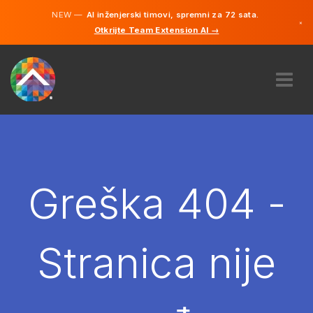
NEW —
AI inženjerski timovi, spremni za 72 sata.
×
Otkrijte Team Extension AI →
Bosanski
Engleski
O NAMA
STRUČNOST
KAKO TO RADI?
KARIJERE
Greška 404 -
NAJAM
BOSNA I HERCEGOVINA
Stranica nije
BS
POČNITE