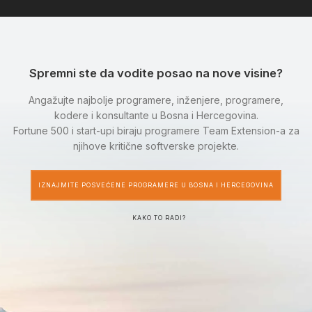
Spremni ste da vodite posao na nove visine?
Angažujte najbolje programere, inženjere, programere,
kodere i konsultante u Bosna i Hercegovina.
Fortune 500 i start-upi biraju programere Team Extension-a za
njihove kritične softverske projekte.
IZNAJMITE POSVEĆENE PROGRAMERE U BOSNA I HERCEGOVINA
KAKO TO RADI?