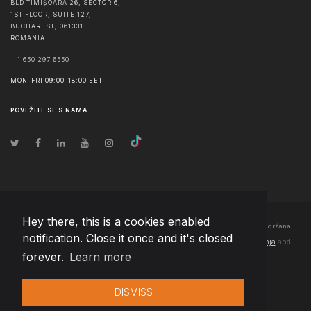
BLD TIMIȘOARA 26, SECTOR 6,
1ST FLOOR, SUITE 127,
BUCHAREST
,
061331
ROMANIA
+1 650 297 6550
MON-FRI 09:00-18:00 EET
POVEŽITE SE S NAMA
Hey there, this is a cookies enabled
© Autorska prava
2026
Team Extension Bosnia Herzegovina
- Sva prava zadržana
notification. Close it once and it's closed
Changelog
● Korišćenjem ove stranice slažete se sa našim
Pravila korištenja
and
forever.
Learn more
Politika privatnosti
DISMISS