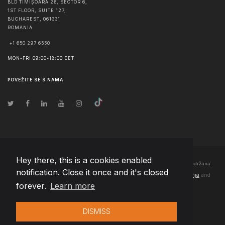
BLD TIMIȘOARA 26, SECTOR 6,
1ST FLOOR, SUITE 127,
BUCHAREST
,
061331
ROMANIA
+1 650 297 6550
MON-FRI 09:00-18:00 EET
POVEŽITE SE S NAMA
Hey there, this is a cookies enabled
© Autorska prava
2026
Team Extension Bosnia Herzegovina
- Sva prava zadržana
notification. Close it once and it's closed
Changelog
● Korišćenjem ove stranice slažete se sa našim
Pravila korištenja
and
forever.
Learn more
Politika privatnosti
DISMISS