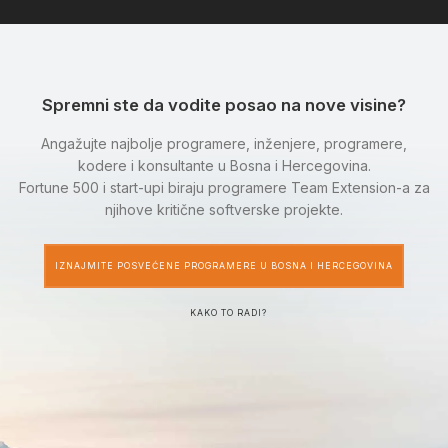
Spremni ste da vodite posao na nove visine?
Angažujte najbolje programere, inženjere, programere,
kodere i konsultante u Bosna i Hercegovina.
Fortune 500 i start-upi biraju programere Team Extension-a za
njihove kritične softverske projekte.
IZNAJMITE POSVEĆENE PROGRAMERE U BOSNA I HERCEGOVINA
KAKO TO RADI?