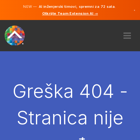
NEW —
AI inženjerski timovi, spremni za 72 sata.
×
Otkrijte Team Extension AI →
Bosanski
Engleski
O NAMA
STRUČNOST
KAKO TO RADI?
KARIJERE
Greška 404 -
NAJAM
BOSNA I HERCEGOVINA
Stranica nije
BS
POČNITE