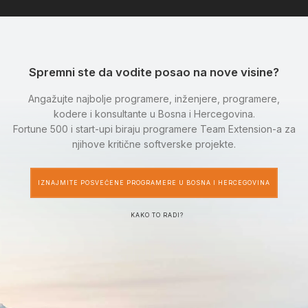
Spremni ste da vodite posao na nove visine?
Angažujte najbolje programere, inženjere, programere,
kodere i konsultante u Bosna i Hercegovina.
Fortune 500 i start-upi biraju programere Team Extension-a za
njihove kritične softverske projekte.
IZNAJMITE POSVEĆENE PROGRAMERE U BOSNA I HERCEGOVINA
KAKO TO RADI?