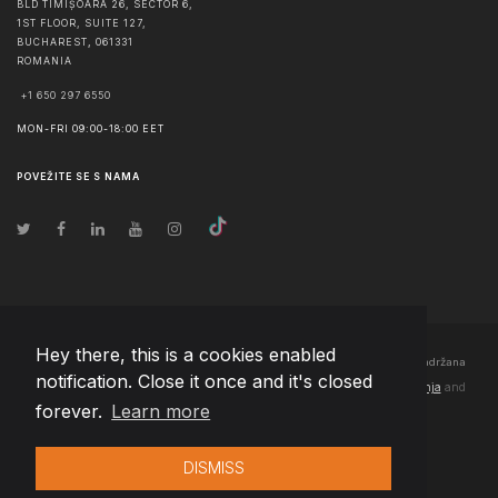
BLD TIMIȘOARA 26, SECTOR 6,
1ST FLOOR, SUITE 127,
BUCHAREST
,
061331
ROMANIA
+1 650 297 6550
MON-FRI 09:00-18:00 EET
POVEŽITE SE S NAMA
Hey there, this is a cookies enabled
© Autorska prava
2026
Team Extension Bosnia Herzegovina
- Sva prava zadržana
notification. Close it once and it's closed
Changelog
● Korišćenjem ove stranice slažete se sa našim
Pravila korištenja
and
forever.
Learn more
Politika privatnosti
DISMISS