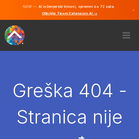
NEW —
AI inženjerski timovi, spremni za 72 sata.
×
Otkrijte Team Extension AI →
Bosanski
Engleski
O NAMA
STRUČNOST
KAKO TO RADI?
KARIJERE
Greška 404 -
NAJAM
BOSNA I HERCEGOVINA
Stranica nije
BS
POČNITE