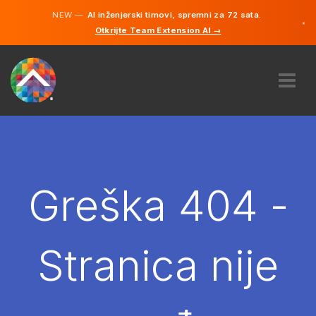
NEW —
AI inženjerski timovi, spremni za 72 sata.
×
Otkrijte Team Extension AI →
Bosanski
Engleski
O NAMA
STRUČNOST
KAKO TO RADI?
KARIJERE
Greška 404 -
NAJAM
BOSNA I HERCEGOVINA
Stranica nije
BS
POČNITE