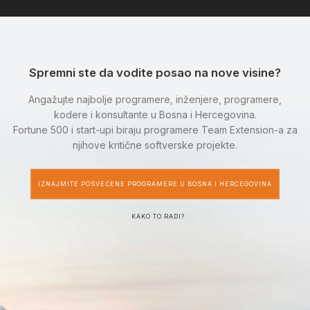
Spremni ste da vodite posao na nove visine?
Angažujte najbolje programere, inženjere, programere,
kodere i konsultante u Bosna i Hercegovina.
Fortune 500 i start-upi biraju programere Team Extension-a za
njihove kritične softverske projekte.
IZNAJMITE POSVEĆENE PROGRAMERE U BOSNA I HERCEGOVINA
KAKO TO RADI?