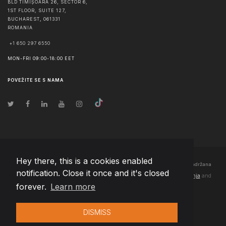
BLD TIMIȘOARA 26, SECTOR 6,
1ST FLOOR, SUITE 127,
BUCHAREST
,
061331
ROMANIA
+1 650 297 6550
MON-FRI 09:00-18:00 EET
POVEŽITE SE S NAMA
Hey there, this is a cookies enabled
© Autorska prava
2026
Team Extension Bosnia Herzegovina
- Sva prava zadržana
notification. Close it once and it's closed
Changelog
● Korišćenjem ove stranice slažete se sa našim
Pravila korištenja
and
forever.
Learn more
Politika privatnosti
DISMISS