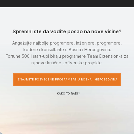
Spremni ste da vodite posao na nove visine?
Angažujte najbolje programere, inženjere, programere,
kodere i konsultante u Bosna i Hercegovina.
Fortune 500 i start-upi biraju programere Team Extension-a za
njihove kritične softverske projekte.
IZNAJMITE POSVEĆENE PROGRAMERE U BOSNA I HERCEGOVINA
KAKO TO RADI?