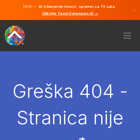
NEW —
AI inženjerski timovi, spremni za 72 sata.
×
Otkrijte Team Extension AI →
Bosanski
Engleski
O NAMA
STRUČNOST
KAKO TO RADI?
KARIJERE
Greška 404 -
NAJAM
BOSNA I HERCEGOVINA
Stranica nije
BS
POČNITE