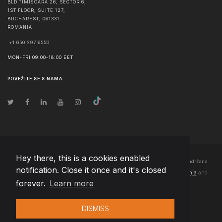
BLD TIMIȘOARA 26, SECTOR 6,
1ST FLOOR, SUITE 127,
BUCHAREST
,
061331
ROMANIA
+1 650 297 6550
MON-FRI 09:00-18:00 EET
POVEŽITE SE S NAMA
Hey there, this is a cookies enabled
© Autorska prava
2026
Team Extension Bosnia Herzegovina
- Sva prava zadržana
notification. Close it once and it's closed
Changelog
● Korišćenjem ove stranice slažete se sa našim
Pravila korištenja
and
forever.
Learn more
Politika privatnosti
DISMISS