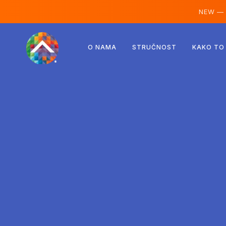
NEW —
Austrija
O NAMA
STRUČNOST
KAKO TO
Finska
Island
Luksemburg
Švedska
Ujedinjeno Kraljevstvo
Albanija
Češka
Mađarska
Sjeverna Makedonija