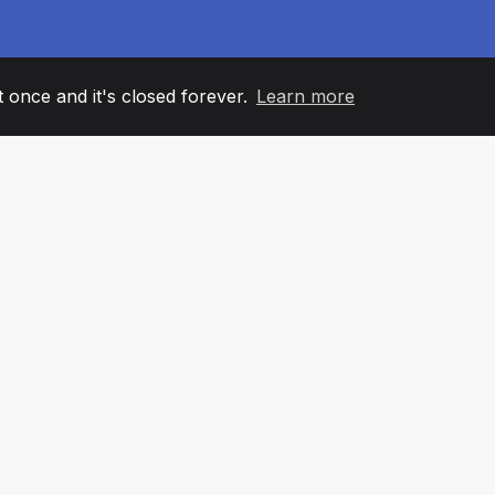
it once and it's closed forever.
Learn more
60
+36
7
ANOVI TIMA
COUNTRIES
KANCELA