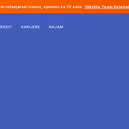
AI inženjerski timovi, spremni za 72 sata.
Otkrijte Team Extens
Belgija
 RADI?
KARIJERE
NAJAM
Francuska
Irska
Holandija
Švicarska
Sjedinjene Države
Bosna i Hercegovina
Estonija
Latvija
Moldavija