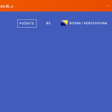
ion AI →
×
Bosanski
Kanada
Engleski
BS
BOSNA I HERCEGOVINA
POČNITE
Njemačka
Lihtenštajn
Norveška
Japan
Bugarska
Hrvatska
Litvanija
Crna Gora