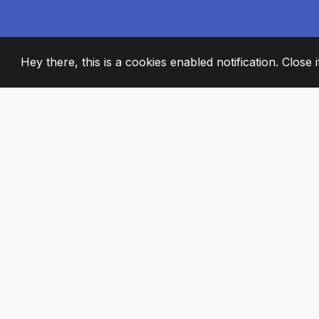
Hey there, this is a cookies enabled notification. Close 
2008
+
ESTABLISHED
STRASTVENI ČL