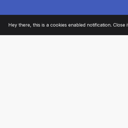
Hey there, this is a cookies enabled notification. Close 
2008
+
ESTABLISHED
STRASTVENI ČL