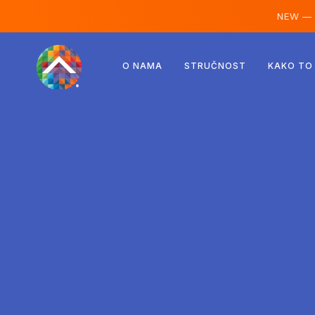
NEW —
Austrija
O NAMA
STRUČNOST
KAKO TO
Finska
Island
Luksemburg
Švedska
Ujedinjeno Kraljevstvo
Albanija
Češka
Mađarska
Sjeverna Makedonija