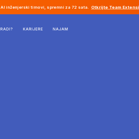
AI inženjerski timovi, spremni za 72 sata.
Otkrijte Team Extens
Belgija
 RADI?
KARIJERE
NAJAM
Francuska
Irska
Holandija
Švicarska
Sjedinjene Države
Bosna i Hercegovina
Estonija
Latvija
Moldavija