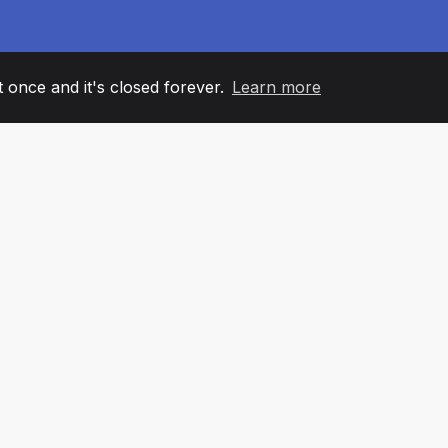
it once and it's closed forever.
Learn more
60
+36
7
ANOVI TIMA
COUNTRIES
KANCELA