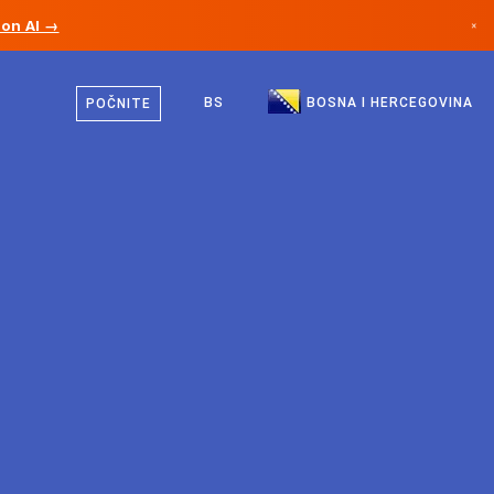
ion AI →
×
Bosanski
Kanada
Engleski
BS
BOSNA I HERCEGOVINA
POČNITE
Njemačka
Lihtenštajn
Norveška
Japan
Bugarska
Hrvatska
Litvanija
Crna Gora