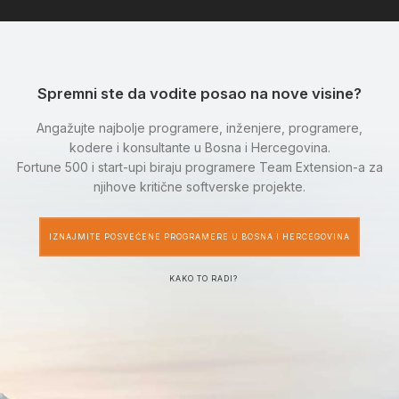
Spremni ste da vodite posao na nove visine?
Angažujte najbolje programere, inženjere, programere,
kodere i konsultante u Bosna i Hercegovina.
Fortune 500 i start-upi biraju programere Team Extension-a za
njihove kritične softverske projekte.
IZNAJMITE POSVEĆENE PROGRAMERE U BOSNA I HERCEGOVINA
KAKO TO RADI?