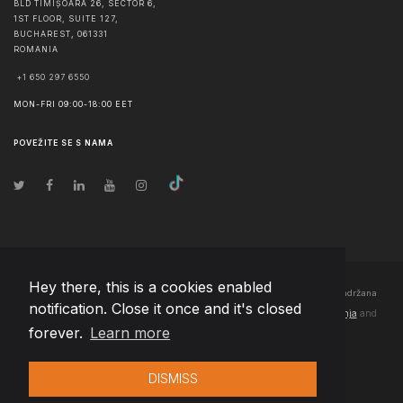
BLD TIMIȘOARA 26, SECTOR 6,
1ST FLOOR, SUITE 127,
BUCHAREST
,
061331
ROMANIA
+1 650 297 6550
MON-FRI 09:00-18:00 EET
POVEŽITE SE S NAMA
Hey there, this is a cookies enabled
© Autorska prava
2026
Team Extension Bosnia Herzegovina
- Sva prava zadržana
notification. Close it once and it's closed
Changelog
● Korišćenjem ove stranice slažete se sa našim
Pravila korištenja
and
forever.
Learn more
Politika privatnosti
DISMISS