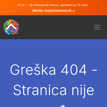
NEW —
AI inženjerski timovi, spremni za 72 sata.
×
Otkrijte Team Extension AI →
Bosanski
Engleski
O NAMA
STRUČNOST
KAKO TO RADI?
KARIJERE
Greška 404 -
NAJAM
BOSNA I HERCEGOVINA
Stranica nije
BS
POČNITE