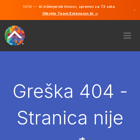
NEW —
AI inženjerski timovi, spremni za 72 sata.
×
Otkrijte Team Extension AI →
Bosanski
Engleski
O NAMA
STRUČNOST
KAKO TO RADI?
KARIJERE
Greška 404 -
NAJAM
BOSNA I HERCEGOVINA
Stranica nije
BS
POČNITE