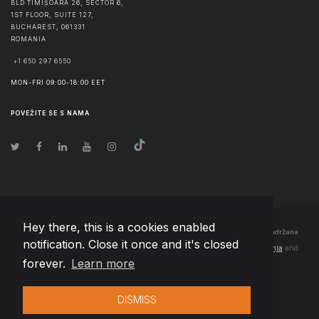
BLD TIMIȘOARA 26, SECTOR 6,
1ST FLOOR, SUITE 127,
BUCHAREST
,
061331
ROMANIA
+1 650 297 6550
MON-FRI 09:00-18:00 EET
POVEŽITE SE S NAMA
Hey there, this is a cookies enabled
© Autorska prava
2026
Team Extension Bosnia Herzegovina
- Sva prava zadržana
notification. Close it once and it's closed
Changelog
● Korišćenjem ove stranice slažete se sa našim
Pravila korištenja
and
forever.
Learn more
Politika privatnosti
DISMISS