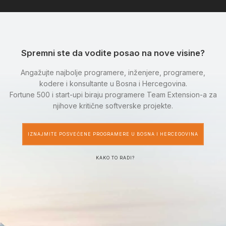
Spremni ste da vodite posao na nove visine?
Angažujte najbolje programere, inženjere, programere,
kodere i konsultante u Bosna i Hercegovina.
Fortune 500 i start-upi biraju programere Team Extension-a za
njihove kritične softverske projekte.
IZNAJMITE POSVEĆENE PROGRAMERE U BOSNA I HERCEGOVINA
KAKO TO RADI?