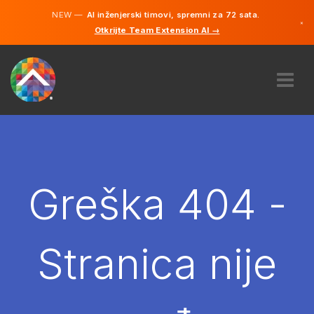
NEW —
AI inženjerski timovi, spremni za 72 sata.
×
Otkrijte Team Extension AI →
Bosanski
Engleski
O NAMA
STRUČNOST
KAKO TO RADI?
KARIJERE
Greška 404 -
NAJAM
BOSNA I HERCEGOVINA
Stranica nije
BS
POČNITE