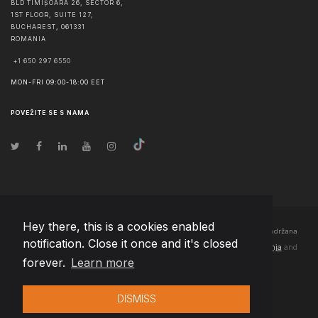
BLD TIMIȘOARA 26, SECTOR 6,
1ST FLOOR, SUITE 127,
BUCHAREST
,
061331
ROMANIA
+1 650 297 6550
MON-FRI 09:00-18:00 EET
POVEŽITE SE S NAMA
Hey there, this is a cookies enabled
© Autorska prava
2026
Team Extension Bosnia Herzegovina
- Sva prava zadržana
notification. Close it once and it's closed
Changelog
● Korišćenjem ove stranice slažete se sa našim
Pravila korištenja
and
forever.
Learn more
Politika privatnosti
DISMISS