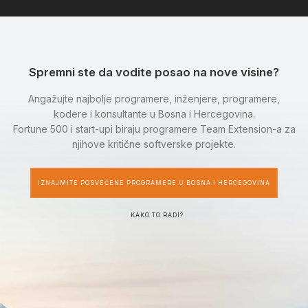
Spremni ste da vodite posao na nove visine?
Angažujte najbolje programere, inženjere, programere,
kodere i konsultante u Bosna i Hercegovina.
Fortune 500 i start-upi biraju programere Team Extension-a za
njihove kritične softverske projekte.
IZNAJMITE POSVEĆENE PROGRAMERE U BOSNA I HERCEGOVINA
KAKO TO RADI?