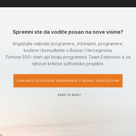
Spremni ste da vodite posao na nove visine?
Angažujte najbolje programere, inženjere, programere,
kodere i konsultante u Bosna i Hercegovina.
Fortune 500 i start-upi biraju programere Team Extension-a za
njihove kritične softverske projekte.
IZNAJMITE POSVEĆENE PROGRAMERE U BOSNA I HERCEGOVINA
KAKO TO RADI?