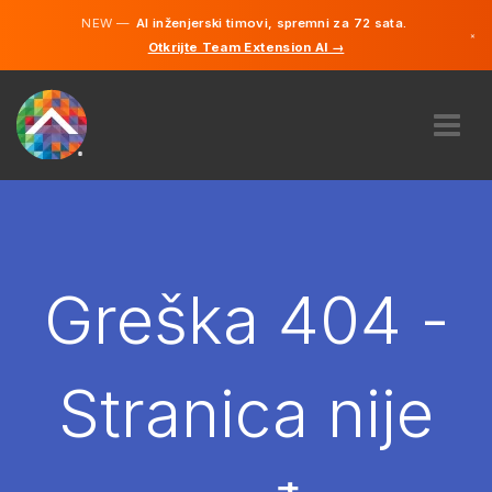
NEW —
AI inženjerski timovi, spremni za 72 sata.
×
Otkrijte Team Extension AI →
Bosanski
Engleski
O NAMA
STRUČNOST
KAKO TO RADI?
KARIJERE
Greška 404 -
NAJAM
BOSNA I HERCEGOVINA
Stranica nije
BS
POČNITE