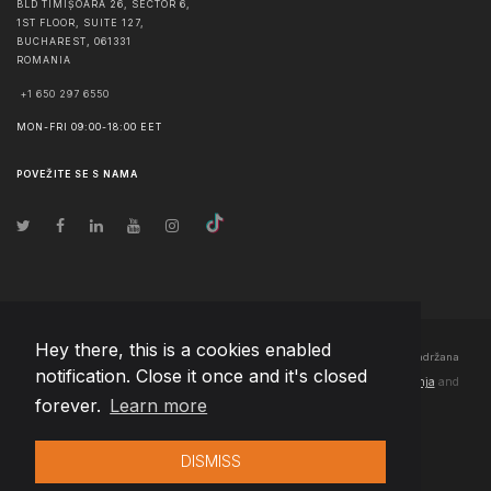
BLD TIMIȘOARA 26, SECTOR 6,
1ST FLOOR, SUITE 127,
BUCHAREST
,
061331
ROMANIA
+1 650 297 6550
MON-FRI 09:00-18:00 EET
POVEŽITE SE S NAMA
Hey there, this is a cookies enabled
© Autorska prava
2026
Team Extension Bosnia Herzegovina
- Sva prava zadržana
notification. Close it once and it's closed
Changelog
● Korišćenjem ove stranice slažete se sa našim
Pravila korištenja
and
forever.
Learn more
Politika privatnosti
DISMISS