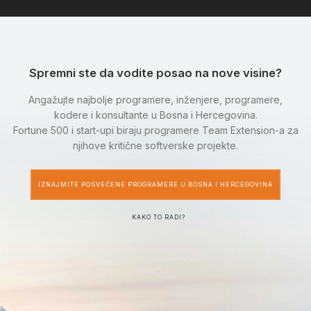
Spremni ste da vodite posao na nove visine?
Angažujte najbolje programere, inženjere, programere,
kodere i konsultante u Bosna i Hercegovina.
Fortune 500 i start-upi biraju programere Team Extension-a za
njihove kritične softverske projekte.
IZNAJMITE POSVEĆENE PROGRAMERE U BOSNA I HERCEGOVINA
KAKO TO RADI?