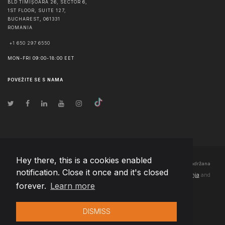
BLD TIMIȘOARA 26, SECTOR 6,
1ST FLOOR, SUITE 127,
BUCHAREST
,
061331
ROMANIA
+1 650 297 6550
MON-FRI 09:00-18:00 EET
POVEŽITE SE S NAMA
Hey there, this is a cookies enabled
© Autorska prava
2026
Team Extension Bosnia Herzegovina
- Sva prava zadržana
notification. Close it once and it's closed
Changelog
● Korišćenjem ove stranice slažete se sa našim
Pravila korištenja
and
forever.
Learn more
Politika privatnosti
DISMISS