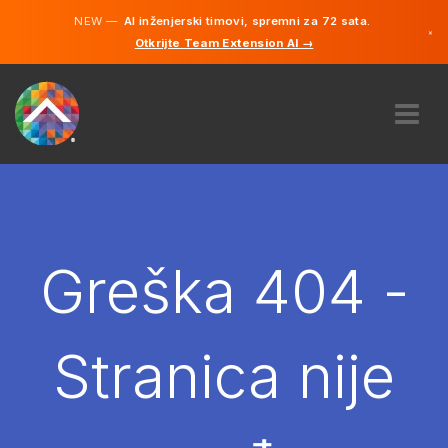
NEW —
AI inženjerski timovi, spremni za 72 sata.
×
Otkrijte Team Extension AI →
Bosanski
Engleski
O NAMA
STRUČNOST
KAKO TO RADI?
KARIJERE
Greška 404 -
NAJAM
BOSNA I HERCEGOVINA
Stranica nije
BS
POČNITE