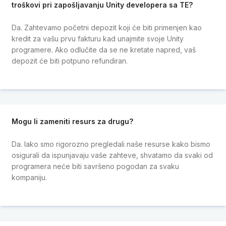
troškovi pri zapošljavanju Unity developera sa TE?
Da. Zahtevamo početni depozit koji će biti primenjen kao
kredit za vašu prvu fakturu kad unajmite svoje Unity
programere. Ako odlučite da se ne kretate napred, vaš
depozit će biti potpuno refundiran.
Mogu li zameniti resurs za drugu?
Da. Iako smo rigorozno pregledali naše resurse kako bismo
osigurali da ispunjavaju vaše zahteve, shvatamo da svaki od
programera neće biti savršeno pogodan za svaku
kompaniju.