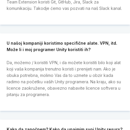
Team Extension koristi Git, GitHub, Jira, Slack za
komunikaciju. Takodje ćemo vas pozvati na naš Slack kanal.
U našoj kompaniji koristimo specifične alate. VPN, itd.
Može li i moj programer Unity koristiti ih?
Da, možemo / koristiti VPN, i da možete koristiti bilo koji alat
koji vaša kompanija trenutno koristi i prenijeti nam. Ako je
obuka potrebna, molimo Vas da to uzmete u obzir kada
radimo na početku vaših Unity programera. Na kraju, ako su
licence zaokružene, obavezno nabavite licence softvera u
pitanju za programera.
Kako da započnem? Kako da unajmim svoj Unity resurs?