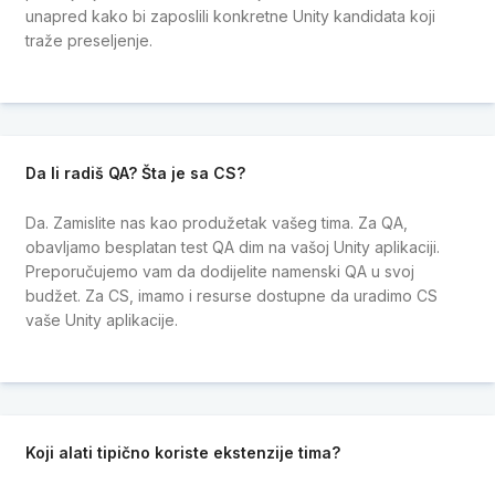
unapred kako bi zaposlili konkretne Unity kandidata koji
traže preseljenje.
Da li radiš QA? Šta je sa CS?
Da. Zamislite nas kao produžetak vašeg tima. Za QA,
obavljamo besplatan test QA dim na vašoj Unity aplikaciji.
Preporučujemo vam da dodijelite namenski QA u svoj
budžet. Za CS, imamo i resurse dostupne da uradimo CS
vaše Unity aplikacije.
Koji alati tipično koriste ekstenzije tima?