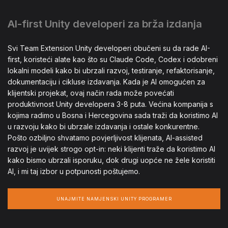
AI-first Unity developeri za brža izdanja
Svi Team Extension Unity developeri obučeni su da rade AI-
first, koristeći alate kao što su Claude Code, Codex i odobreni
lokalni modeli kako bi ubrzali razvoj, testiranje, refaktorisanje,
dokumentaciju i cikluse izdavanja. Kada je AI omogućen za
klijentski projekat, ovaj način rada može povećati
produktivnost Unity developera 3-8 puta. Većina kompanija s
kojima radimo u Bosna i Hercegovina sada traži da koristimo AI
u razvoju kako bi ubrzale izdavanja i ostale konkurentne.
Pošto ozbiljno shvatamo povjerljivost klijenata, AI-assisted
razvoj je uvijek strogo opt-in: neki klijenti traže da koristimo AI
kako bismo ubrzali isporuku, dok drugi uopće ne žele koristiti
AI, i mi taj izbor u potpunosti poštujemo.
UNAJMITE NAMJENSKI UNITY PROGRAMER