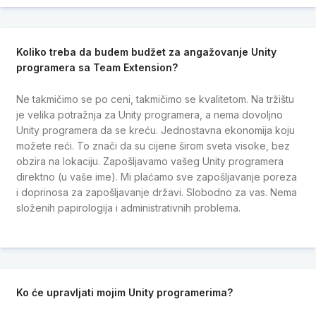
Koliko treba da budem budžet za angažovanje Unity
programera sa Team Extension?
Ne takmičimo se po ceni, takmičimo se kvalitetom. Na tržištu
je velika potražnja za Unity programera, a nema dovoljno
Unity programera da se kreću. Jednostavna ekonomija koju
možete reći. To znači da su cijene širom sveta visoke, bez
obzira na lokaciju. Zapošljavamo vašeg Unity programera
direktno (u vaše ime). Mi plaćamo sve zapošljavanje poreza
i doprinosa za zapošljavanje državi. Slobodno za vas. Nema
složenih papirologija i administrativnih problema.
Ko će upravljati mojim Unity programerima?