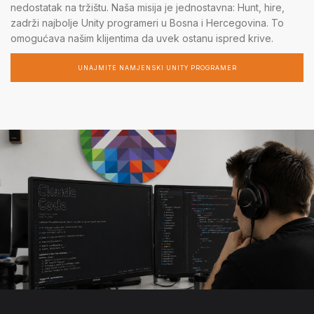
nedostatak na tržištu. Naša misija je jednostavna: Hunt, hire,
zadrži najbolje Unity programeri u Bosna i Hercegovina. To
omogućava našim klijentima da uvek ostanu ispred krive.
UNAJMITE NAMJENSKI UNITY PROGRAMER