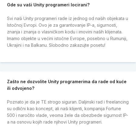
Gde su vaši Unity programeri locirani?
Svi naši Unity programeri rade iz jednog od naših objekata u
Istočnoj Evropi. Ovo je za garantovanje IP-a, sigurnosti,
znanja i znanja o vlasničkom kodu i imovini naših klijenata.
Imamo objekte u većini istočne Evrope, posebno u Rumuniji,
Ukrajini i na Balkanu. Slobodno zakazujte posetu!
Zašto ne dozvolite Unity programerima da rade od kuće
ili odvojeno?
Poznato je da je TE strogo siguran. Daljinski rad i freelancing
su odlični kao koncept, ali naši klijenti, kompanija Fortune
500 i naročito vlade, veoma žele da obezbede sigurnost IP-
a na osnovu kojih rade njihovi Unity programeri.