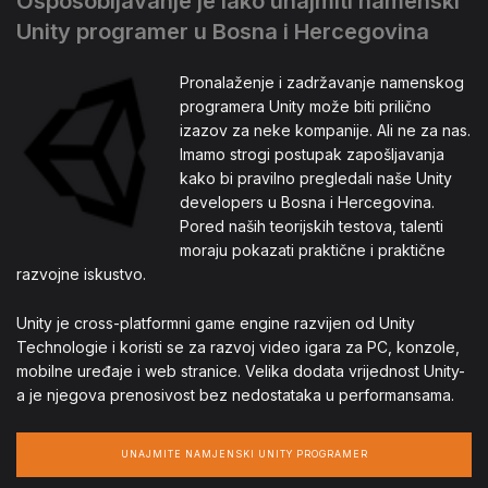
Osposobljavanje je lako unajmiti namenski
Unity programer u Bosna i Hercegovina
Pronalaženje i zadržavanje namenskog
programera Unity može biti prilično
izazov za neke kompanije. Ali ne za nas.
Imamo strogi postupak zapošljavanja
kako bi pravilno pregledali naše Unity
developers u Bosna i Hercegovina.
Pored naših teorijskih testova, talenti
moraju pokazati praktične i praktične
razvojne iskustvo.
Unity je cross-platformni game engine razvijen od Unity
Technologie i koristi se za razvoj video igara za PC, konzole,
mobilne uređaje i web stranice. Velika dodata vrijednost Unity-
a je njegova prenosivost bez nedostataka u performansama.
UNAJMITE NAMJENSKI UNITY PROGRAMER