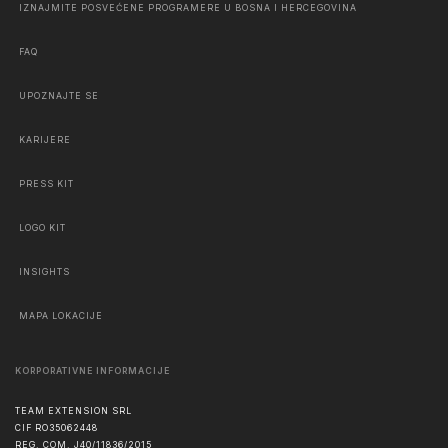
IZNAJMITE POSVEĆENE PROGRAMERE U BOSNA I HERCEGOVINA
FAQ
UPOZNAJTE SE
KARIJERE
PRESS KIT
LOGO KIT
INSIGHTS
MAPA LOKACIJE
KORPORATIVNE INFORMACIJE
TEAM EXTENSION SRL
CIF RO35062448
REG. COM. J40/11836/2015