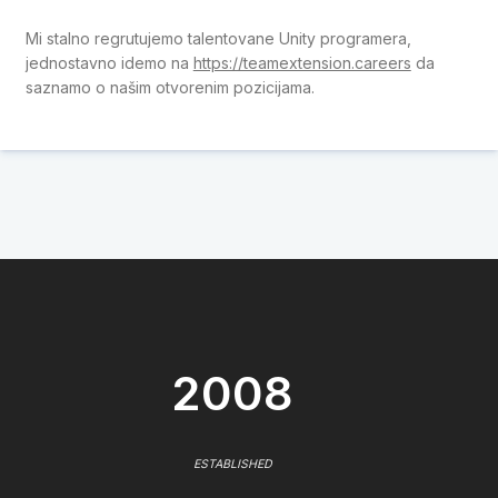
Mi stalno regrutujemo talentovane Unity programera,
jednostavno idemo na
https://teamextension.careers
da
saznamo o našim otvorenim pozicijama.
2008
ESTABLISHED