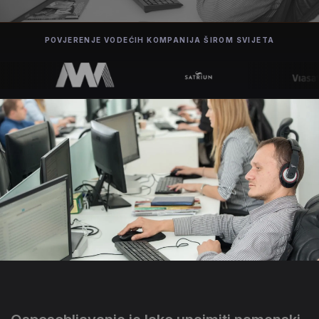
POVJERENJE VODEĆIH KOMPANIJA ŠIROM SVIJETA