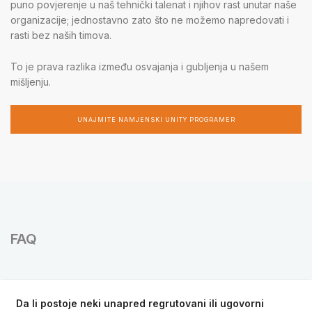
puno povjerenje u naš tehnički talenat i njihov rast unutar naše
organizacije; jednostavno zato što ne možemo napredovati i
rasti bez naših timova.
To je prava razlika između osvajanja i gubljenja u našem
mišljenju.
UNAJMITE NAMJENSKI UNITY PROGRAMER
FAQ
Da li postoje neki unapred regrutovani ili ugovorni