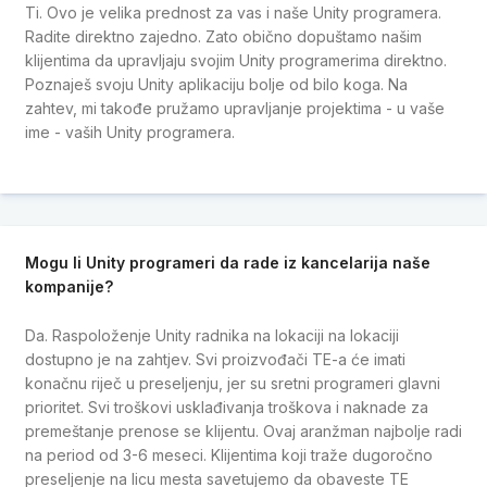
Ti. Ovo je velika prednost za vas i naše Unity programera.
Radite direktno zajedno. Zato obično dopuštamo našim
klijentima da upravljaju svojim Unity programerima direktno.
Poznaješ svoju Unity aplikaciju bolje od bilo koga. Na
zahtev, mi takođe pružamo upravljanje projektima - u vaše
ime - vaših Unity programera.
Mogu li Unity programeri da rade iz kancelarija naše
kompanije?
Da. Raspoloženje Unity radnika na lokaciji na lokaciji
dostupno je na zahtjev. Svi proizvođači TE-a će imati
konačnu riječ u preseljenju, jer su sretni programeri glavni
prioritet. Svi troškovi usklađivanja troškova i naknade za
premeštanje prenose se klijentu. Ovaj aranžman najbolje radi
na period od 3-6 meseci. Klijentima koji traže dugoročno
preseljenje na licu mesta savetujemo da obaveste TE