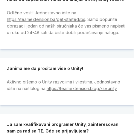
Odlične vesti! Jednostavno idite na
https://teamextension.ba/get-started/bs
. Samo popunite
obrazac i jedan od naših stručnjaka će vas pismeno napisati
u roku od 24-48 sati da biste dobili podešavanje naloga.
Zanima me da pročitam više o Unity!
Aktivno pišemo o Unity razvojima i vijestima. Jednostavno
idite na naš blog na
https://teamextension.blog/?s=unity
Ja sam kvalifikovani programer Unity, zainteresovan
sam za rad sa TE. Gde se prijavljujem?