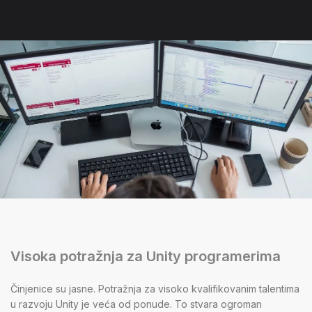
Visoka potražnja za Unity programerima
Činjenice su jasne. Potražnja za visoko kvalifikovanim talentima
u razvoju Unity je veća od ponude. To stvara ogroman