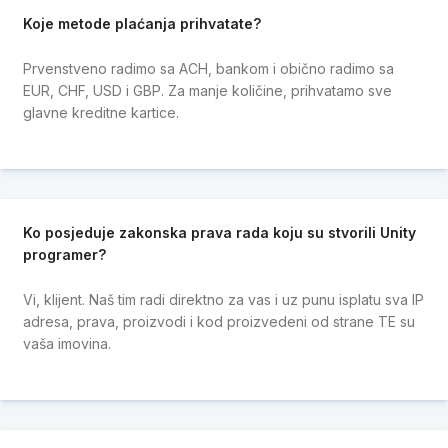
Koje metode plaćanja prihvatate?
Prvenstveno radimo sa ACH, bankom i obično radimo sa
EUR, CHF, USD i GBP. Za manje količine, prihvatamo sve
glavne kreditne kartice.
Ko posjeduje zakonska prava rada koju su stvorili Unity
programer?
Vi, klijent. Naš tim radi direktno za vas i uz punu isplatu sva IP
adresa, prava, proizvodi i kod proizvedeni od strane TE su
vaša imovina.