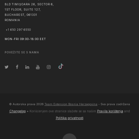
BLD TIMIȘOARA 26, SECTOR 6,
1ST FLOOR, SUITE 127,
BUCHAREST
,
061331
ROMANIA
+1 650 297 6550
MON-FRI 09:00-18:00 EET
POVEŽITE SE S NAMA
© Autorska prava
2026
Team Extension Bosnia Herzegovina
- Sva prava zadržana
Changelog
● Korišćenjem ove stranice slažete se sa našim
Pravila korištenja
and
Politika privatnosti