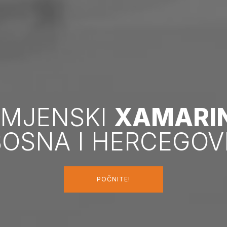
AMJENSKI
XAMARI
BOSNA I HERCEGOV
POČNITE!