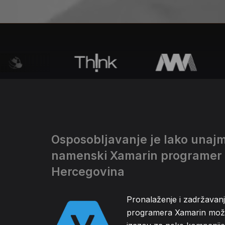
Osposobljavanje je lako unajm
namenski Xamarin programer 
Hercegovina
Pronalaženje i zadržava
programera Xamarin može 