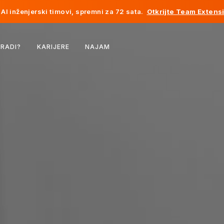
AI inženjerski timovi, spremni za 72 sata.
Otkrijte Team Extens
Belgija
 RADI?
KARIJERE
NAJAM
Francuska
Irska
Holandija
Švicarska
Sjedinjene Države
Bosna i Hercegovina
Estonija
Latvija
Moldavija