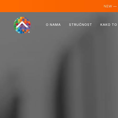
NEW —
Austrija
O NAMA
STRUČNOST
KAKO TO
Finska
Island
Luksemburg
Švedska
Ujedinjeno Kraljevstvo
Albanija
Češka
Mađarska
Sjeverna Makedonija