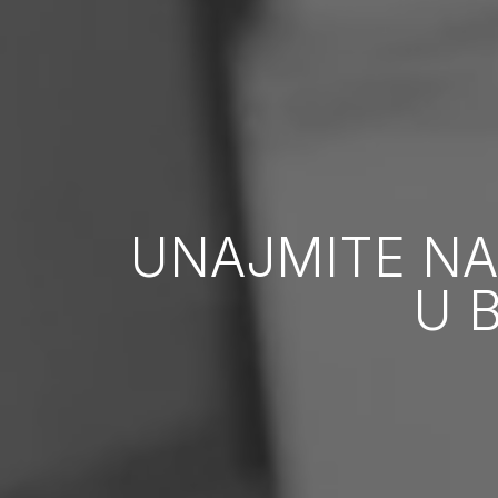
UNAJMITE N
U 