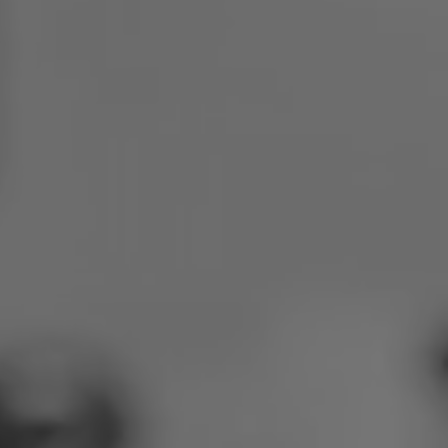
Poljska
Slovenija
Vijetnam