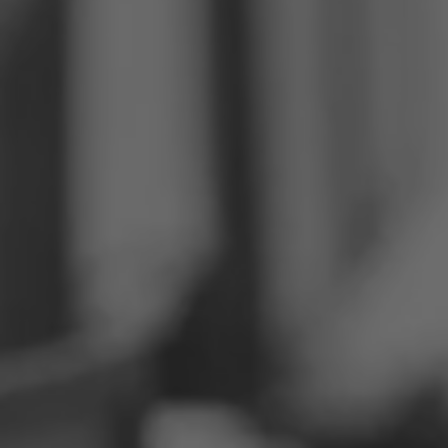
Filipini
Srbija
Ukrajina