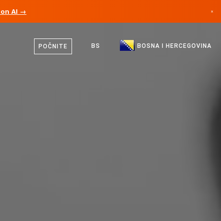
ion AI →
×
Bosanski
Kanada
Engleski
BS
BOSNA I HERCEGOVINA
POČNITE
Njemačka
Lihtenštajn
Norveška
Japan
Bugarska
Hrvatska
Litvanija
Crna Gora